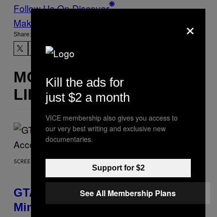
Follow Us On Discover
×
Make Us Preferred In Top Stories
Share:
MORE
Kill the ads for
LIKE THIS
just $2 a month
VICE membership also gives you access to
our very best writing and exclusive new
documentaries.
SCREENSHOT: ROCKSTAR GAMES, NETFLIX
Support for $2
GTA 6 Extended Look is 20
See All Membership Plans
Minutes Long According to