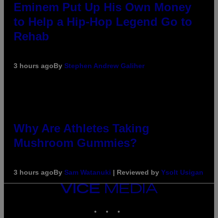
Eminem Put Up His Own Money
to Help a Hip-Hop Legend Go to
Rehab
3 hours ago
By
Stephen Andrew Galiher
Why Are Athletes Taking
Mushroom Gummies?
3 hours ago
By
Sam Watanuki
| Reviewed by
Ysolt Usigan
VICE
MEDIA
INSTAGRAM
TIKTOK
YOUTUBE