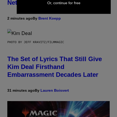
Netflix Customer Support
Or, continue for free
2 minutes ago
By
Brent Koepp
PHOTO BY JEFF KRAVITZ/FILMMAGIC
The Set of Lyrics That Still Give
Kim Deal Firsthand
Embarrassment Decades Later
31 minutes ago
By
Lauren Boisvert