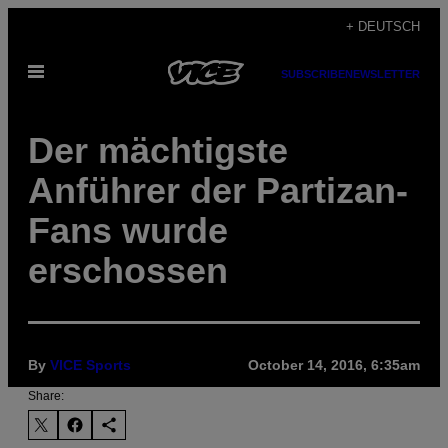
Skip
+ DEUTSCH
to
Open
content
SUBSCRIBE
NEWSLETTER
Menu
Der mächtigste
Anführer der Partizan-
Fans wurde
erschossen
By
VICE Sports
October 14, 2016, 6:35am
Share: