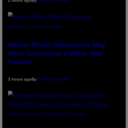
2 hours ago
By
Denny Connolly
SCREENSHOT: NETEASE, MARVEL
Marvel Rivals Dataminers May
Have Uncovered a Major New
Feature
3 hours ago
By
Denny Connolly
PHOTO BY AARON J. THORNTON/GETTY IMAGES