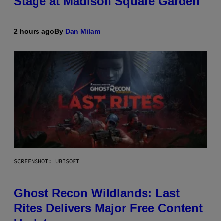
Stage at Madison Square Garden
2 hours ago
By
Dan Milam
SCREENSHOT: UBISOFT
Ghost Recon Wildlands: Last
Rites Delivers Major Free Content