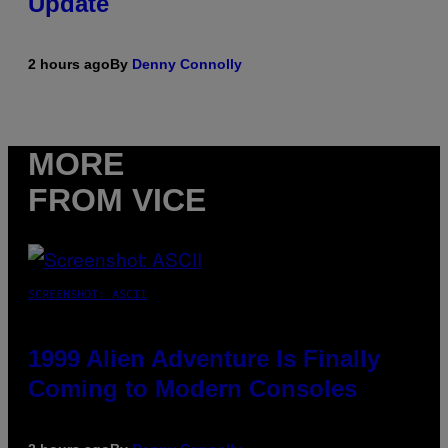
Update
2 hours ago
By
Denny Connolly
MORE
FROM VICE
SCREENSHOT: ASCII
1999 Alien Adventure Is Finally
Coming to Modern Consoles