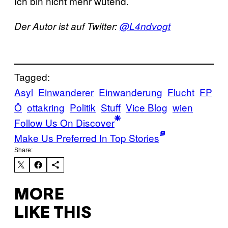
Ich bin nicht mehr wütend.
Der Autor ist auf Twitter:
@L4ndvogt
Tagged:
Asyl
Einwanderer
Einwanderung
Flucht
FP
Ö
ottakring
Politik
Stuff
Vice Blog
wien
Follow Us On Discover
Make Us Preferred In Top Stories
Share:
MORE
LIKE THIS