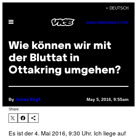
Skip
+ DEUTSCH
to
Open
content
SUBSCRIBE
NEWSLETTER
Menu
Wie können wir mit
der Bluttat in
Ottakring umgehen?
By
May 5, 2016, 9:55am
Jonas Vogt
Share:
Es ist der 4. Mai 2016, 9:30 Uhr. Ich liege auf