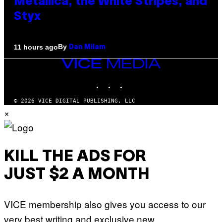
Metallica, the White Stripes, and
Styx
By
11 hours ago
Dan Milam
VICE
MEDIA
INSTAGRAM
TIKTOK
YOUTUBE
© 2026 VICE DIGITAL PUBLISHING, LLC
×
KILL THE ADS FOR
JUST $2 A MONTH
VICE membership also gives you access to our
very best writing and exclusive new