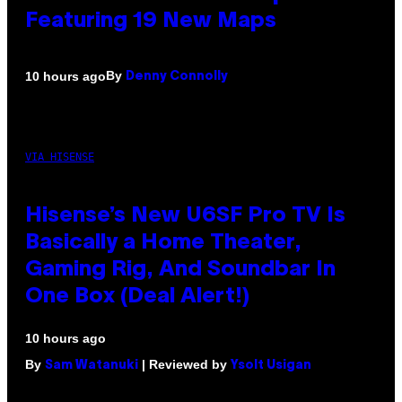
Featuring 19 New Maps
By
10 hours ago
Denny Connolly
VIA HISENSE
Hisense’s New U6SF Pro TV Is
Basically a Home Theater,
Gaming Rig, And Soundbar In
One Box (Deal Alert!)
10 hours ago
By
| Reviewed by
Sam Watanuki
Ysolt Usigan