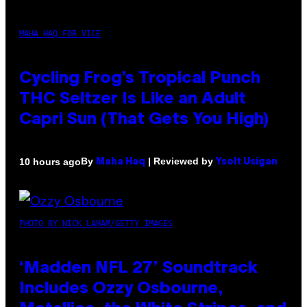
MAHA HAQ FOR VICE
Cycling Frog’s Tropical Punch
THC Seltzer Is Like an Adult
Capri Sun (That Gets You High)
By
| Reviewed by
10 hours ago
Maha Haq
Ysolt Usigan
PHOTO BY NICK LAHAM/GETTY IMAGES
‘Madden NFL 27’ Soundtrack
Includes Ozzy Osbourne,