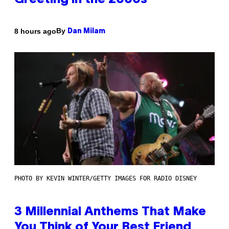
Greeting in the 2000s
By
8 hours ago
Dan Milam
PHOTO BY KEVIN WINTER/GETTY IMAGES FOR RADIO DISNEY
3 Millennial Anthems That Make
You Think of Your Best Friend