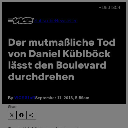
Skip
+ DEUTSCH
to
Open
Subscribe
Newsletter
content
Menu
Der mutmaßliche Tod
von Daniel Küblböck
lässt den Boulevard
durchdrehen
By
September 11, 2018, 5:59am
VICE Staff
Share: