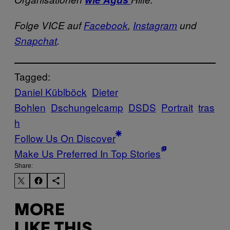
Folge VICE auf
Facebook
,
Instagram
und
Snapchat
.
Tagged:
Daniel Küblböck
Dieter
Bohlen
Dschungelcamp
DSDS
Portrait
tras
h
Follow Us On Discover
Make Us Preferred In Top Stories
Share:
MORE
LIKE THIS