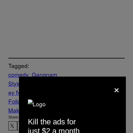
Tagged:
comedy
Gangnam
Style
hit
japan
Memes
Music
Noisey
Nois
×
ey News
Viral
Follow Us On Discover
Make Us Preferred In Top Stories
Share:
Kill the ads for
just $2 a month