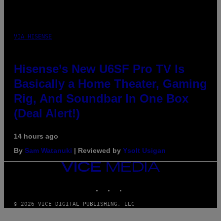
VIA HISENSE
Hisense’s New U6SF Pro TV Is
Basically a Home Theater, Gaming
Rig, And Soundbar In One Box
(Deal Alert!)
14 hours ago
By
Sam Watanuki
| Reviewed by
Ysolt Usigan
VICE
MEDIA
INSTAGRAM
TIKTOK
YOUTUBE
© 2026 VICE DIGITAL PUBLISHING, LLC