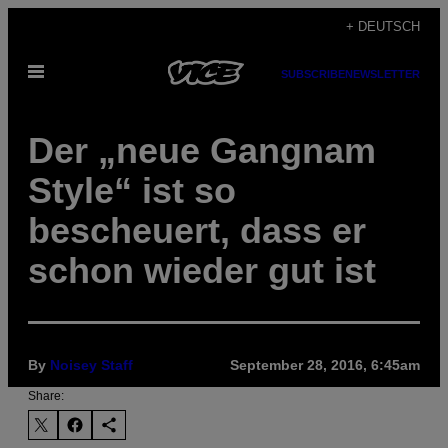
Skip
+ DEUTSCH
to
Open
content
SUBSCRIBE
NEWSLETTER
Menu
Der „neue Gangnam
Style“ ist so
bescheuert, dass er
schon wieder gut ist
By
Noisey Staff
September 28, 2016, 6:45am
Share: