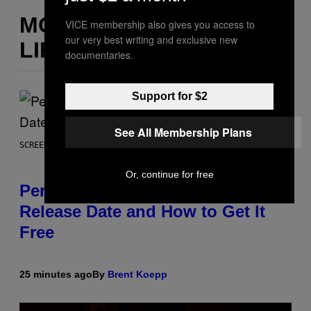
MORE
VICE membership also gives you access to
our very best writing and exclusive new
LIKE THIS
documentaries.
Support for $2
See All Membership Plans
SCREENSHOT: EPIC GAMES
Or, continue for free
Perlica Fortnite Skin Revealed –
Release Date and How to Get It
Free
25 minutes ago
By
Brent Koepp