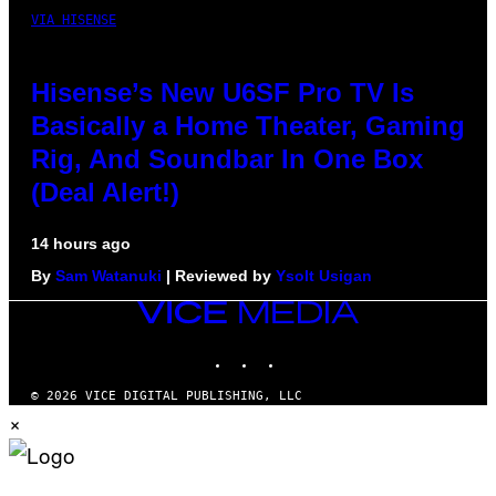
VIA HISENSE
Hisense’s New U6SF Pro TV Is
Basically a Home Theater, Gaming
Rig, And Soundbar In One Box
(Deal Alert!)
14 hours ago
By
Sam Watanuki
| Reviewed by
Ysolt Usigan
VICE
MEDIA
INSTAGRAM
TIKTOK
YOUTUBE
© 2026 VICE DIGITAL PUBLISHING, LLC
×