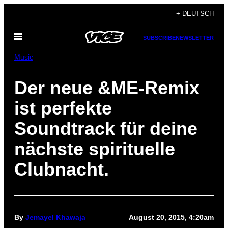
Skip
+ DEUTSCH
to
Open
content
SUBSCRIBE
NEWSLETTER
Menu
Music
​Der neue &ME-Remix
ist perfekte
Soundtrack für deine
nächste spirituelle
Clubnacht.
By
Jemayel Khawaja
August 20, 2015, 4:20am