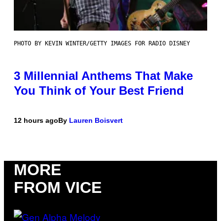
PHOTO BY KEVIN WINTER/GETTY IMAGES FOR RADIO DISNEY
3 Millennial Anthems That Make
You Think of Your Best Friend
12 hours ago
By
Lauren Boisvert
MORE
FROM VICE