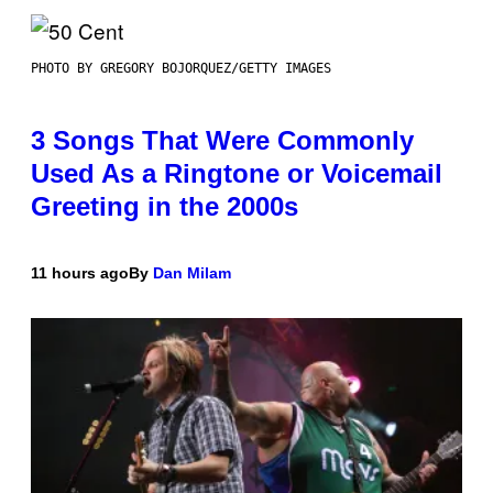
PHOTO BY GREGORY BOJORQUEZ/GETTY IMAGES
3 Songs That Were Commonly
Used As a Ringtone or Voicemail
Greeting in the 2000s
11 hours ago
By
Dan Milam