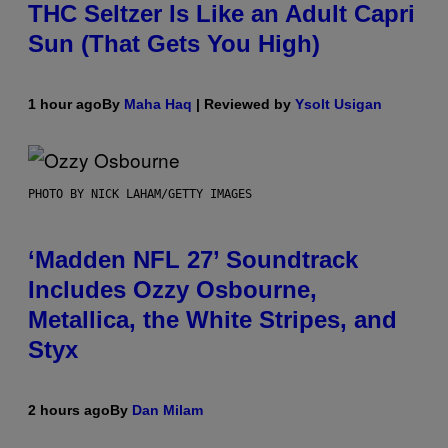
THC Seltzer Is Like an Adult Capri
Sun (That Gets You High)
1 hour ago
By
Maha Haq
| Reviewed by
Ysolt Usigan
PHOTO BY NICK LAHAM/GETTY IMAGES
‘Madden NFL 27’ Soundtrack
Includes Ozzy Osbourne,
Metallica, the White Stripes, and
Styx
2 hours ago
By
Dan Milam