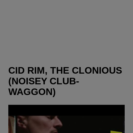
CID RIM, THE CLONIOUS
(NOISEY CLUB-
WAGGON)
P
l
a
y
v
i