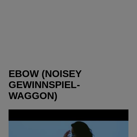
EBOW (NOISEY
GEWINNSPIEL-
WAGGON)
P
l
a
y
v
i