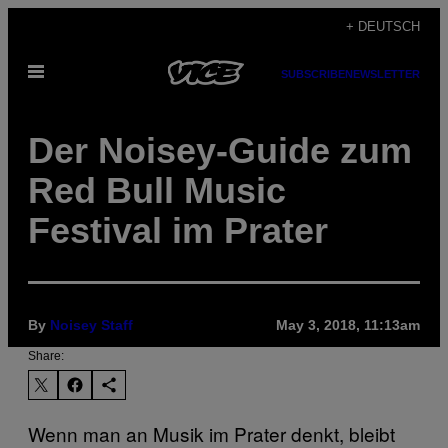
Skip
+ DEUTSCH
to
Open
content
SUBSCRIBE
NEWSLETTER
Menu
Der Noisey-Guide zum
Red Bull Music
Festival im Prater
By
Noisey Staff
May 3, 2018, 11:13am
Share:
Wenn man an Musik im Prater denkt, bleibt