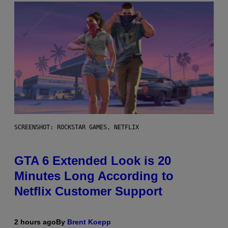
SCREENSHOT: ROCKSTAR GAMES, NETFLIX
GTA 6 Extended Look is 20
Minutes Long According to
Netflix Customer Support
2 hours ago
By
Brent Koepp