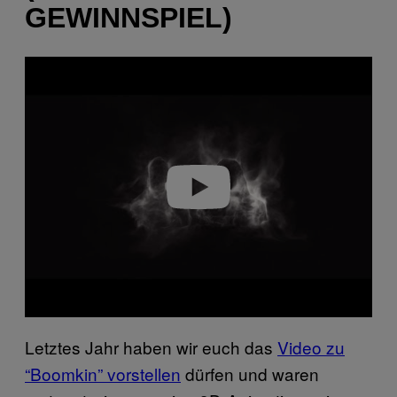
GEWINNSPIEL)
P
l
a
y
v
i
d
e
o
Letztes Jahr haben wir euch das
Video zu
“Boomkin” vorstellen
dürfen und waren