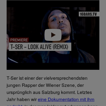
P
l
a
y
v
i
d
e
o
T-Ser ist einer der vielversprechendsten
jungen Rapper der Wiener Szene, der
ursprünglich aus Salzburg kommt. Letztes
Jahr haben wir
eine Dokumentation mit ihm