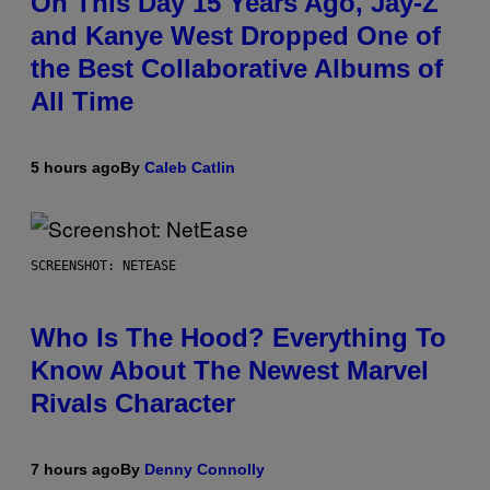
On This Day 15 Years Ago, Jay-Z
and Kanye West Dropped One of
the Best Collaborative Albums of
All Time
5 hours ago
By
Caleb Catlin
SCREENSHOT: NETEASE
Who Is The Hood? Everything To
Know About The Newest Marvel
Rivals Character
7 hours ago
By
Denny Connolly