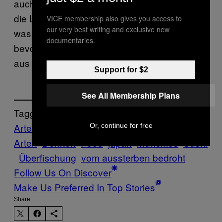
auch wir. Da bleibt nur zu hoffen, dass durch
die Last-Minute-Maßnahmen ein bisschen
VICE membership also gives you access to
our very best writing and exclusive new
was zum Besseren verändert werden kann,
documentaries.
bevor dieser majestätische Fisch endgültig
aus unseren Meeren verschwindet.
Support for $2
See All Membership Plans
Tagged:
Artensterben
bedrohte
Or, continue for free
Arten
Denken
Food
japan
Munchies
Sushi
Überfischung
vom aussterben bedroht
Follow Us On Discover
Make Us Preferred In Top Stories
Share: