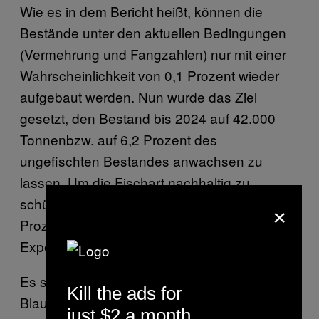
Wie es in dem Bericht heißt, können die
Bestände unter den aktuellen Bedingungen
(Vermehrung und Fangzahlen) nur mit einer
Wahrscheinlichkeit von 0,1 Prozent wieder
aufgebaut werden. Nun wurde das Ziel
gesetzt, den Bestand bis 2024 auf 42.000
Tonnenbzw. auf 6,2 Prozent des
ungefischten Bestandes anwachsen zu
lassen. Um die Fischart nachhaltig zu
×
schützen braucht man mindestens 20
Prozent der früheren Bestandszahlen, so
Experten.
Es sieht also schlecht aus für den
Kill the ads for
Blauflossen-Thunfisch und schuld daran sind
just $2 a month