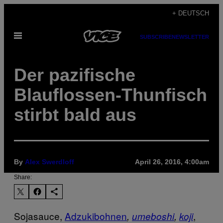
Skip
+ DEUTSCH
to
Open
content
SUBSCRIBE
NEWSLETTER
Menu
Der pazifische
Blauflossen-Thunfisch
stirbt bald aus
By
Alex Swerdloff
April 26, 2016, 4:00am
Share:
Sojasauce,
Adzukibohnen
,
,
umeboshi
,
koji