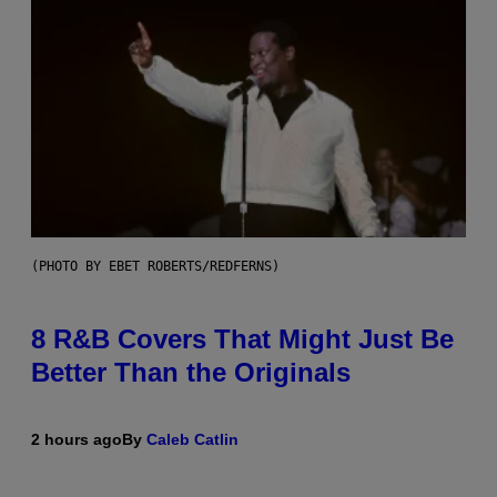
(PHOTO BY EBET ROBERTS/REDFERNS)
8 R&B Covers That Might Just Be
Better Than the Originals
2 hours ago
By
Caleb Catlin