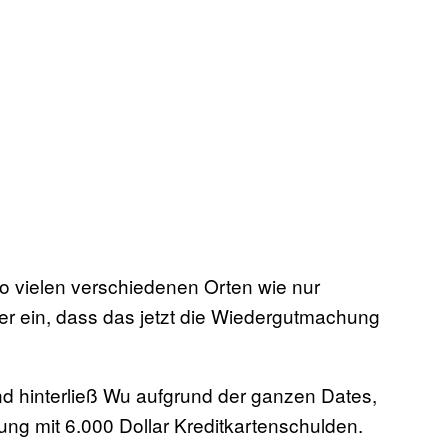
 so vielen verschiedenen Orten wie nur
eder ein, dass das jetzt die Wiedergutmachung
nd hinterließ Wu aufgrund der ganzen Dates,
ng mit 6.000 Dollar Kreditkartenschulden.