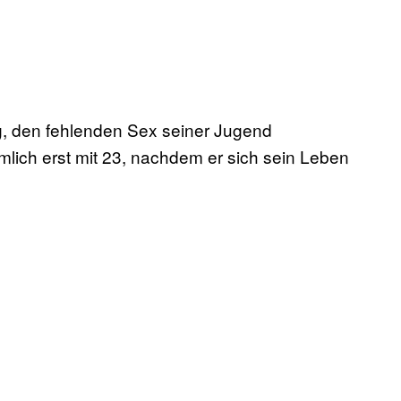
ng, den fehlenden Sex seiner Jugend
lich erst mit 23, nachdem er sich sein Leben