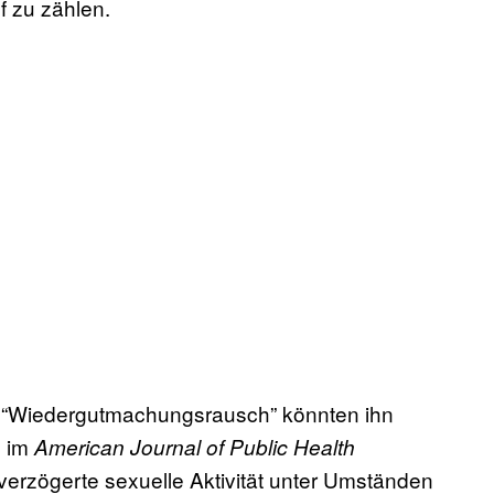
f zu zählen.
de “Wiedergutmachungsrausch” könnten ihn
8 im
American Journal of Public Health
verzögerte sexuelle Aktivität unter Umständen