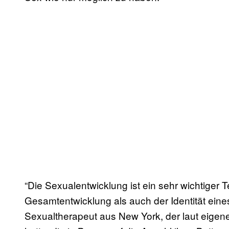
“Die Sexualentwicklung ist ein sehr wichtiger 
Gesamtentwicklung als auch der Identität eine
Sexualtherapeut aus New York, der laut eigene