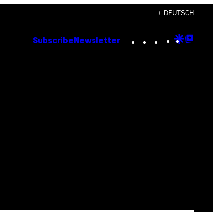
+ DEUTSCH
Instagram
TikTok
YouTube
Google
Goog
Subscribe
Newsletter
Discove
Top
Posts