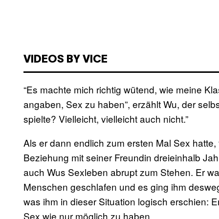
VIDEOS BY VICE
“Es machte mich richtig wütend, wie meine Kl
angaben, Sex zu haben”, erzählt Wu, der selbst
spielte? Vielleicht, vielleicht auch nicht.”
Als er dann endlich zum ersten Mal Sex hatte, füh
Beziehung mit seiner Freundin dreieinhalb Jahr
auch Wus Sexleben abrupt zum Stehen. Er war 
Menschen geschlafen und es ging ihm deswegen 
was ihm in dieser Situation logisch erschien: E
Sex wie nur möglich zu haben.