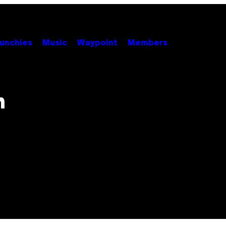
unchies
Music
Waypoint
Members
n