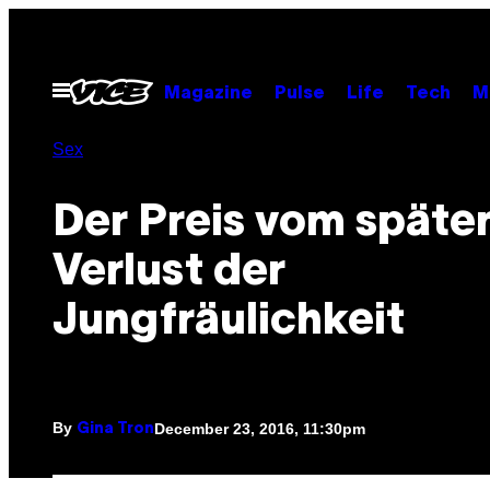
Skip
to
content
Open
Magazine
Pulse
Life
Tech
M
Menu
Sex
Der Preis vom späte
Verlust der
Jungfräulichkeit
By
December 23, 2016, 11:30pm
Gina Tron