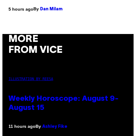
By
5 hours ago
Dan Milam
MORE
FROM VICE
ILLUSTRATION BY REESA
Weekly Horoscope: August 9-
August 15
By
11 hours ago
Ashley Fike