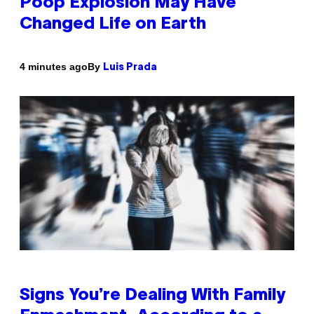
Poop Explosion May Have
Changed Life on Earth
By
4 minutes ago
Luis Prada
Signs You’re Dealing With Family