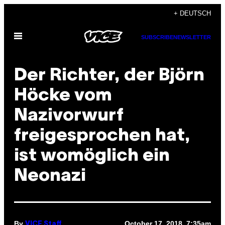
Skip
+ DEUTSCH
to
Open
content
SUBSCRIBE
NEWSLETTER
Menu
Der Richter, der Björn
Höcke vom
Nazivorwurf
freigesprochen hat,
ist womöglich ein
Neonazi
By
October 17, 2018, 7:35am
VICE Staff