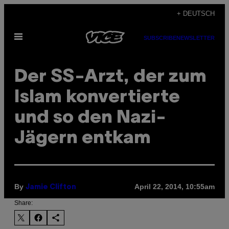
Skip
+ DEUTSCH
to
Open
content
SUBSCRIBE
NEWSLETTER
Menu
Der SS-Arzt, der zum
Islam konvertierte
und so den Nazi-
Jägern entkam
By
April 22, 2014, 10:55am
Jamie Clifton
Share: