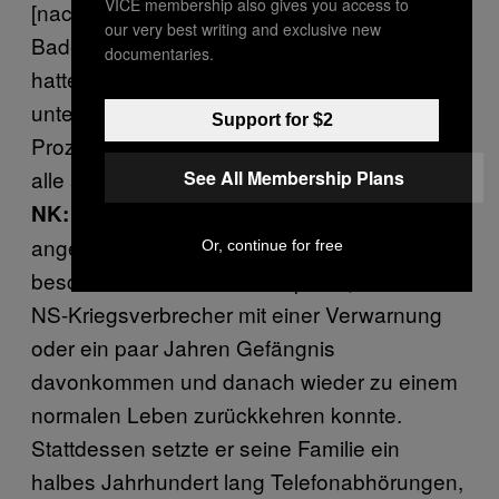
VICE membership also gives you access to
[nachdem Heim sich mit den Ermittlern in
our very best writing and exclusive new
Baden-Baden getroffen hatte]. Ihre Mutter
documentaries.
hatte ihm offenbar gesagt, dass die Familie
unter keinen Umständen mit einem solchen
Support for $2
Prozess konfrontiert werden könne und es für
alle am besten sei, wenn er verschwindet.
See All Membership Plans
Das Ironische dabei ist, dass er 1962
NK:
angeblich floh, um seine Familie zu
Or, continue for free
beschützen—zu einem Zeitpunkt, zu dem ein
NS-Kriegsverbrecher mit einer Verwarnung
oder ein paar Jahren Gefängnis
davonkommen und danach wieder zu einem
normalen Leben zurückkehren konnte.
Stattdessen setzte er seine Familie ein
halbes Jahrhundert lang Telefonabhörungen,