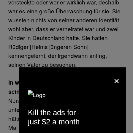
versteckte oder wer er wirklich war, deshalb
war es eine große Überraschung für sie. Sie
wussten nichts von seiner anderen Identität,
wohl aber, dass er verheiratet war und zwei
Kinder in Deutschland hatte. Sie hatten
Rüdiger [Heims jüngeren Sohn]
kennengelernt, der irgendwann anfing,
seinen Vater zu besuchen.
×
In welchem Ausmaß waren seine Taten
seiner richtigen Familie bewusst?
Nun, wir haben uns mit seiner Ehefrau
unterhalten, bevor sie starb. Sie sagte, sie
Kill the ads for
hätte nichts gewusst, bevor sie zum ersten
just $2 a month
Mal von den Anschuldigungen gehört hatte