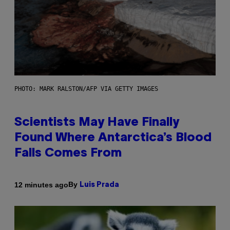
PHOTO: MARK RALSTON/AFP VIA GETTY IMAGES
Scientists May Have Finally
Found Where Antarctica’s Blood
Falls Comes From
By
12 minutes ago
Luis Prada