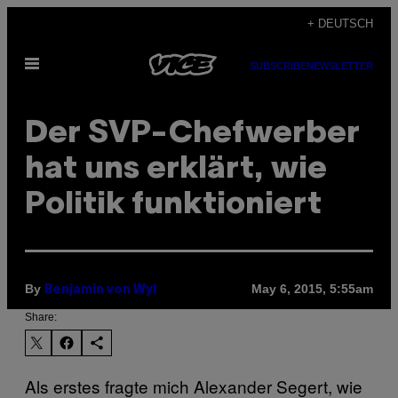
Skip
+ DEUTSCH
to
Open
content
SUBSCRIBE
NEWSLETTER
Menu
Der SVP-Chefwerber
hat uns erklärt, wie
Politik funktioniert
By
May 6, 2015, 5:55am
Benjamin von Wyl
Share:
Als erstes fragte mich Alexander Segert, wie