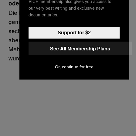
VICE membership also gives you access to
oder die 1:12-Initiative.
our very best writing and exclusive new
Die Linke hat diese Neid-Bewirtschaftung gut
documentaries.
gemacht. Das machen sie jetzt seit fünf,
sechs Jahren. Das finde ich sehr interessant,
Support for $2
aber es ist der Linken nicht gelungen,
Mehrheiten zu schaffen. Alle Initiativen
See All Membership Plans
wurden erschreckend hoch abgeschmettert.
Or, continue for free