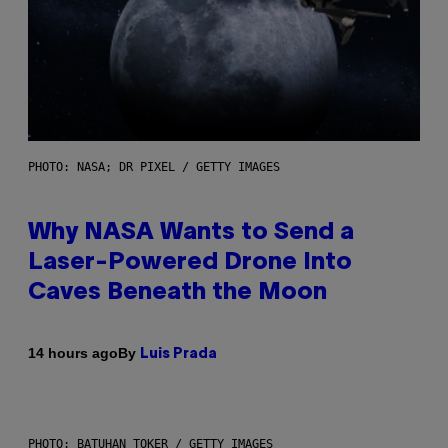
PHOTO: NASA; DR PIXEL / GETTY IMAGES
Why NASA Wants to Send a
Laser-Powered Drone Into
Caves Beneath the Moon
By
14 hours ago
Luis Prada
PHOTO: BATUHAN TOKER / GETTY IMAGES