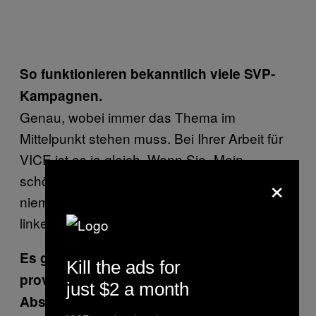
So funktionieren bekanntlich viele SVP-
Kampagnen.
Genau, wobei immer das Thema im
Mittelpunkt stehen muss. Bei Ihrer Arbeit für
VICE ist es ja gleich. Wenn Sie „Mein
×
schönstes Ferienerlebnis” schreiben, klickt
niemand drauf. Das ist das Problem der
linken Parteien.
Es gab in letzter Zeit aber auch
Kill the ads for
provokative linke Initiativen wie die
just $2 a month
Abschaffung der Pauschalbesteuerung