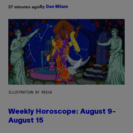
By
37 minutes ago
Dan Milam
ILLUSTRATION BY REESA
Weekly Horoscope: August 9-
August 15