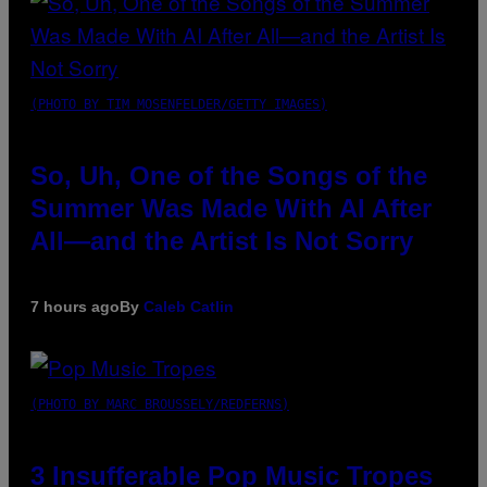
(PHOTO BY TIM MOSENFELDER/GETTY IMAGES)
So, Uh, One of the Songs of the
Summer Was Made With AI After
All—and the Artist Is Not Sorry
7 hours ago
By
Caleb Catlin
(PHOTO BY MARC BROUSSELY/REDFERNS)
3 Insufferable Pop Music Tropes