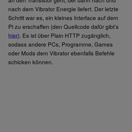
nach dem Vibrator Energie liefert. Der letzte
Schritt war es, ein kleines Interface auf dem
Pi zu erschaffen (den Quellcode dafür gibt’s
hier
). Es ist über Plain HTTP zugänglich,
sodass andere PCs, Programme, Games
oder Mods dem Vibrator ebenfalls Befehle
schicken können.