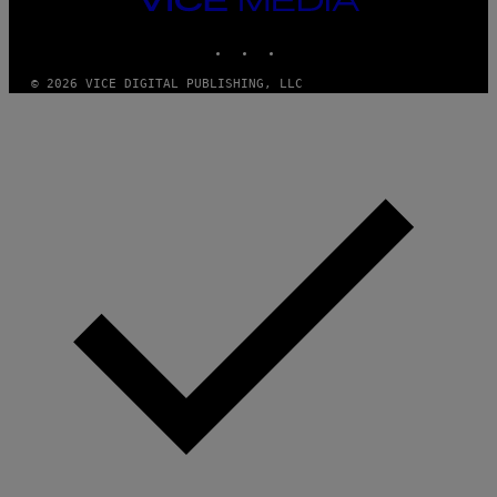
MEDIA
INSTAGRAM
TIKTOK
YOUTUBE
© 2026 VICE DIGITAL PUBLISHING, LLC