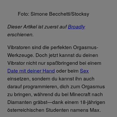
Foto: Simone Becchetti/Stocksy
Dieser Artikel ist zuerst auf
Broadly
erschienen.
Vibratoren sind die perfekten Orgasmus-
Werkzeuge. Doch jetzt kannst du deinen
Vibrator nicht nur spaßbringend bei einem
Date mit deiner Hand
oder beim
Sex
einsetzen, sondern du kannst ihn auch
darauf programmieren, dich zum Orgasmus
zu bringen, während du bei Minecraft nach
Diamanten gräbst—dank einem 18-jährigen
österreichischen Studenten namens Max.