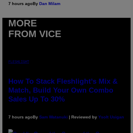
7 hours ago
By
Dan Milam
MORE
FROM VICE
FLESHLIGHT
How To Stack Fleshlight’s Mix &
Match, Build Your Own Combo
Sales Up To 30%
7 hours ago
By
Sam Watanuki
| Reviewed by
Ysolt Usigan