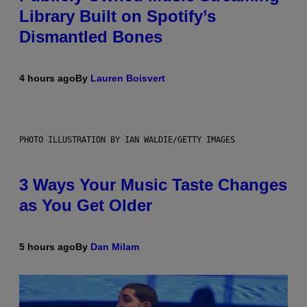
Library Built on Spotify’s
Dismantled Bones
4 hours ago
By
Lauren Boisvert
PHOTO ILLUSTRATION BY IAN WALDIE/GETTY IMAGES
3 Ways Your Music Taste Changes
as You Get Older
5 hours ago
By
Dan Milam