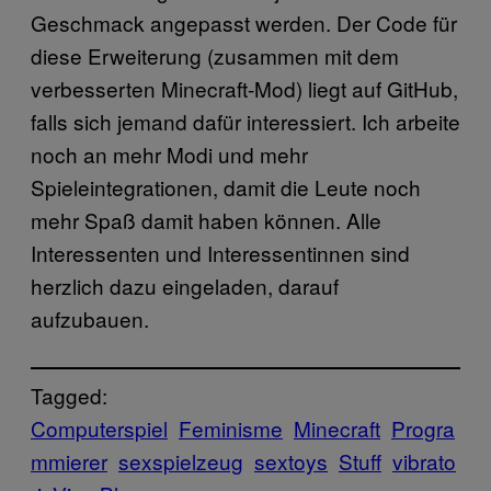
Geschmack angepasst werden. Der Code für
diese Erweiterung (zusammen mit dem
verbesserten Minecraft-Mod) liegt auf GitHub,
falls sich jemand dafür interessiert. Ich arbeite
noch an mehr Modi und mehr
Spieleintegrationen, damit die Leute noch
mehr Spaß damit haben können. Alle
Interessenten und Interessentinnen sind
herzlich dazu eingeladen, darauf
aufzubauen.
Tagged:
Computerspiel
Feminisme
Minecraft
Progra
mmierer
sexspielzeug
sextoys
Stuff
vibrato