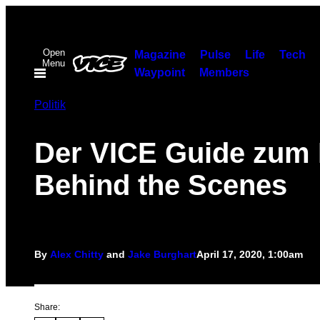
Skip
to
Open
content
Magazine
Pulse
Life
Tech
Menu
Waypoint
Members
Politik
Der VICE Guide zum 
Behind the Scenes
By
Alex Chitty
and
Jake Burghart
April 17, 2020, 1:00am
Share: