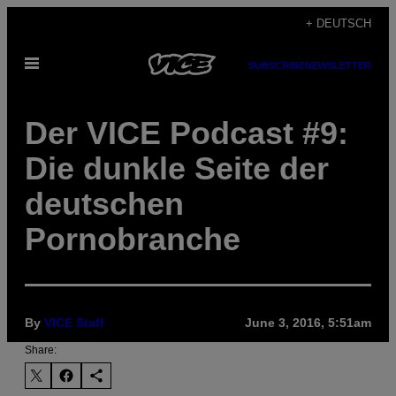
Skip
+ DEUTSCH
to
Open
content
SUBSCRIBE
NEWSLETTER
Menu
Der VICE Podcast #9:
Die dunkle Seite der
deutschen
Pornobranche
By
VICE Staff
June 3, 2016, 5:51am
Share: