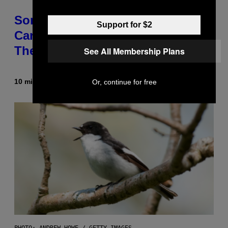
Some Humans May Still Be
Support for $2
Carrying Neanderthal Strength in
Their DNA, Study Finds
See All Membership Plans
10 minutes ago
By
Luis Prada
Or, continue for free
PHOTO: ANDREW_HOWE / GETTY IMAGES