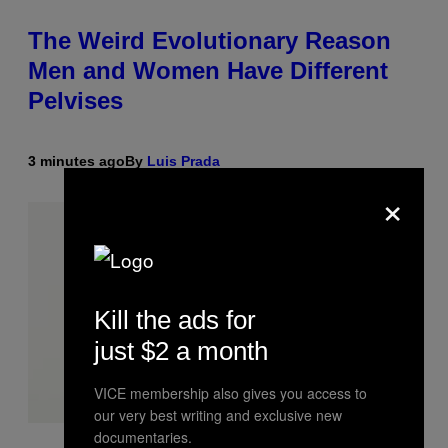
The Weird Evolutionary Reason
Men and Women Have Different
Pelvises
3 minutes ago
By
Luis Prada
×
Kill the ads for
just $2 a month
VICE membership also gives you access to
our very best writing and exclusive new
documentaries.