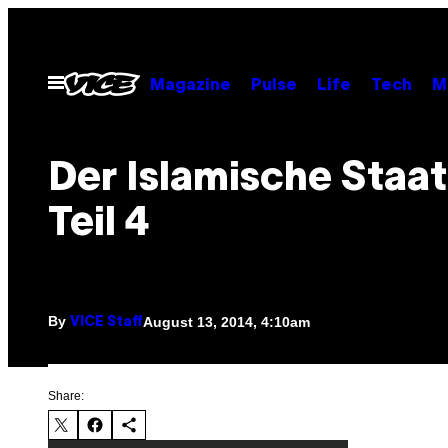
Skip
to
content
Open
Magazine
Pulse
Life
Tech
M
Menu
Der Islamische Staa
Teil 4
By
August 13, 2014, 4:10am
VICE Staff
Share: