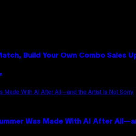
 Match, Build Your Own Combo Sales 
an
Summer Was Made With AI After All—an