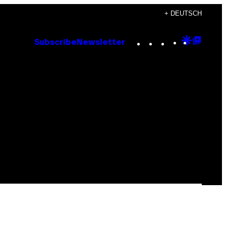
+ DEUTSCH
Instagram
TikTok
YouTube
Google
Goog
Subscribe
Newsletter
Discove
Top
Posts