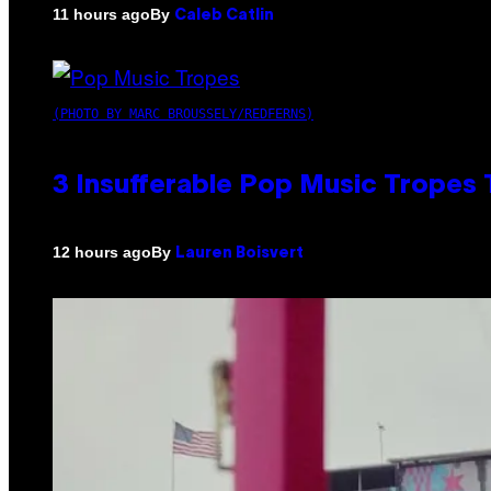
By
11 hours ago
Caleb Catlin
(PHOTO BY MARC BROUSSELY/REDFERNS)
3 Insufferable Pop Music Tropes
By
12 hours ago
Lauren Boisvert