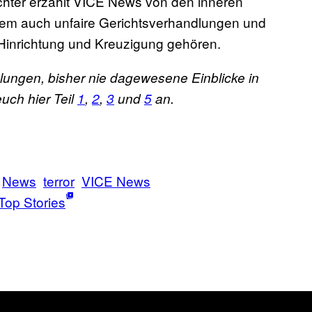
ichter erzählt VICE News von den inneren
em auch unfaire Gerichtsverhandlungen und
, Hinrichtung und Kreuzigung gehören.
elungen, bisher nie dagewesene Einblicke in
uch hier Teil
1
,
2
,
3
und
5
an.
News
terror
VICE News
Top Stories