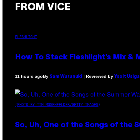
FROM VICE
FLESHLIGHT
How To Stack Fleshlight’s Mix &
By
| Reviewed by
11 hours ago
Sam Watanuki
Ysolt Usig
(PHOTO BY TIM MOSENFELDER/GETTY IMAGES)
So, Uh, One of the Songs of the 