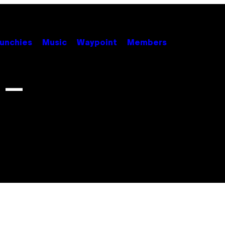
unchies
Music
Waypoint
Members
t —