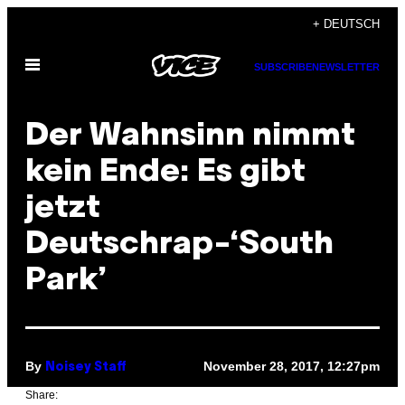
Skip
+ DEUTSCH
to
Open
content
SUBSCRIBE
NEWSLETTER
Menu
Der Wahnsinn nimmt
kein Ende: Es gibt
jetzt
Deutschrap-‘South
Park’
By
November 28, 2017, 12:27pm
Noisey Staff
Share: