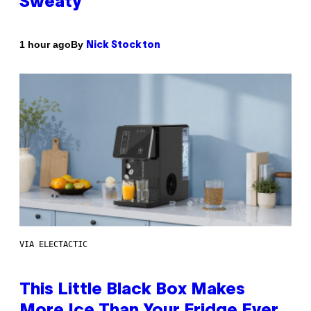
Sweaty
By
1 hour ago
Nick Stockton
VIA ELECTACTIC
This Little Black Box Makes