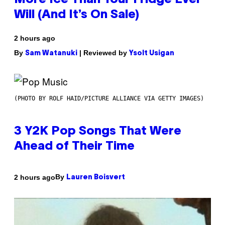
More Ice Than Your Fridge Ever
Will (And It’s On Sale)
2 hours ago
By
| Reviewed by
Sam Watanuki
Ysolt Usigan
(PHOTO BY ROLF HAID/PICTURE ALLIANCE VIA GETTY IMAGES)
3 Y2K Pop Songs That Were
Ahead of Their Time
By
2 hours ago
Lauren Boisvert