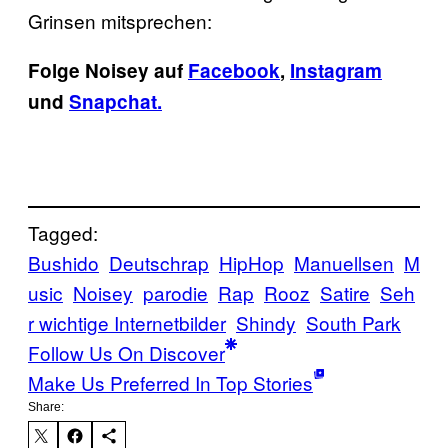
Grinsen mitsprechen:
Folge Noisey auf
Facebook
,
Instagram
und
Snapchat.
Tagged:
Bushido
Deutschrap
HipHop
Manuellsen
M
usic
Noisey
parodie
Rap
Rooz
Satire
Seh
r wichtige Internetbilder
Shindy
South Park
Follow Us On Discover
Make Us Preferred In Top Stories
Share: