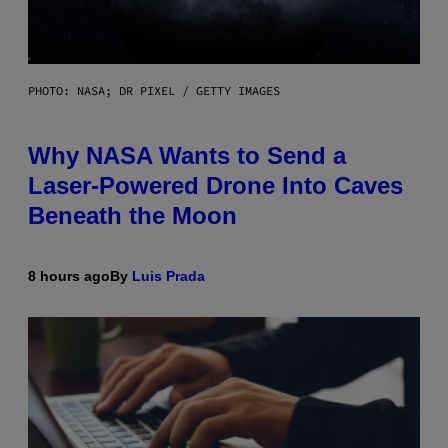
PHOTO: NASA; DR PIXEL / GETTY IMAGES
Why NASA Wants to Send a
Laser-Powered Drone Into Caves
Beneath the Moon
8 hours ago
By
Luis Prada