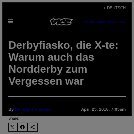
Skip
+ DEUTSCH
to
Open
content
SUBSCRIBE
NEWSLETTER
Menu
Derbyfiasko, die X-te:
Warum auch das
Nordderby zum
Vergessen war
By
Benedikt Niessen
April 25, 2016, 7:05am
Share: