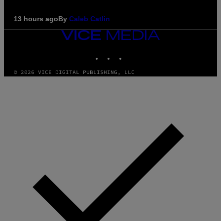
13 hours ago
By
Caleb Catlin
VICE
MEDIA
INSTAGRAM
TIKTOK
YOUTUBE
© 2026 VICE DIGITAL PUBLISHING, LLC