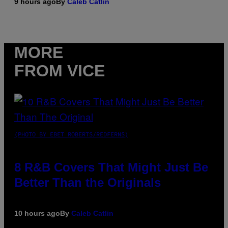
9 hours ago
By
Caleb Catlin
MORE
FROM VICE
(PHOTO BY EBET ROBERTS/REDFERNS)
8 R&B Covers That Might Just Be
Better Than the Originals
10 hours ago
By
Caleb Catlin