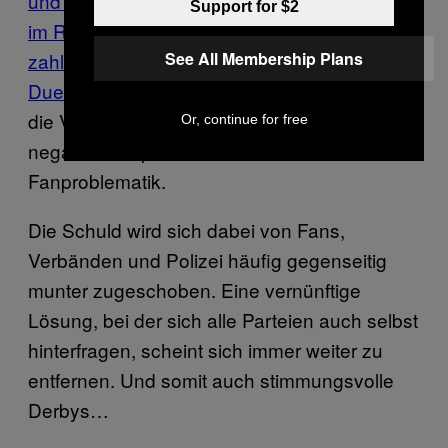
und Köln
, dem
Fehlen der Dortmunder Ultras
Support for $2
im Revierderby auf Schalke
oder
den
See All Membership Plans
zahlreichen ausgesperrten Fans beim Ost-
Duell
zwischen Magdeburg und Dresden sind
die Vorkommnisse am Freitag ein weiteres
Or, continue for free
negatives Kapitel der aktuellen
Fanproblematik.
Die Schuld wird sich dabei von Fans,
Verbänden und Polizei häufig gegenseitig
munter zugeschoben. Eine vernünftige
Lösung, bei der sich alle Parteien auch selbst
hinterfragen, scheint sich immer weiter zu
entfernen. Und somit auch stimmungsvolle
Derbys…