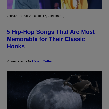
(PHOTO BY STEVE GRANITZ/WIREIMAGE)
5 Hip-Hop Songs That Are Most
Memorable for Their Classic
Hooks
7 hours ago
By
Caleb Catlin