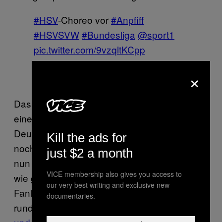
#HSV
-Choreo vor
#Anpfiff
#HSVSVW
#Bundesliga
@sport1
pic.twitter.com/9vzqltKCpp
— Nico Pommerenke
×
(@NicoPommerenke)
22. April 2016
Das Spiel zwischen HSV und Werder ist
eines der letzten großen Derbys in
Deutschland, bei dem das Gästekontingent
Kill the ads for
noch nicht verkleinert wurde. Dennoch wurde
just $2 a month
nun auch dieses Nachbarschaftsduell nicht
VICE membership also gives you access to
wie gewohnt von zwei stimmungsvollen
our very best writing and exclusive new
Fanlagern untermalt. Nach den Boykotten
documentaries.
rund um das
Rheinderby zwischen Gladbach