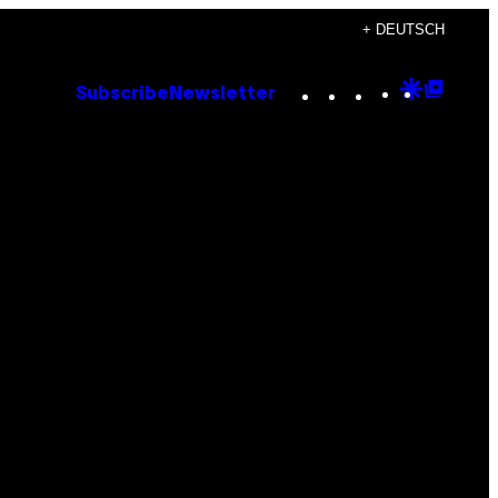
+ DEUTSCH
Instagram
TikTok
YouTube
Google
Goog
Subscribe
Newsletter
Discove
Top
Posts