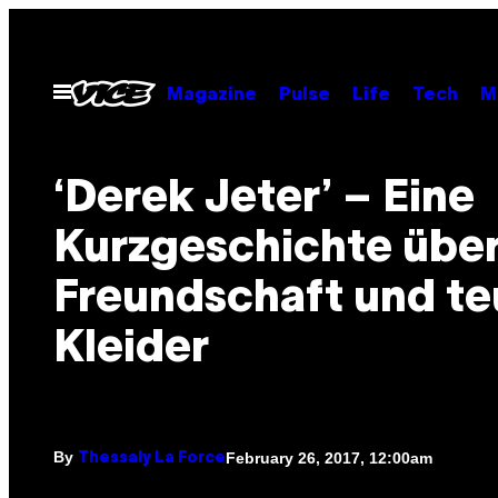
Skip
to
content
Open
Magazine
Pulse
Life
Tech
M
Menu
‘Derek Jeter’ – Eine
Kurzgeschichte übe
Freundschaft und te
Kleider
By
February 26, 2017, 12:00am
Thessaly La Force