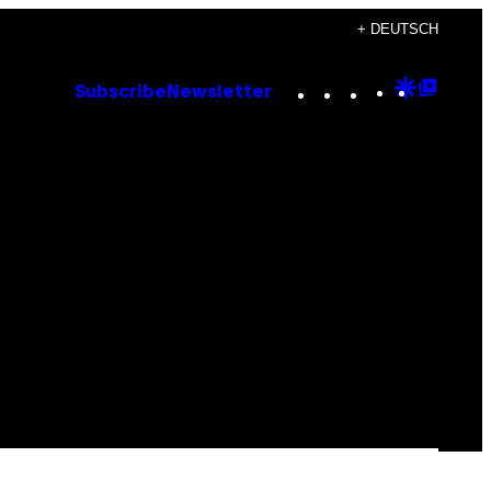
+ DEUTSCH
Instagram
TikTok
YouTube
Google
Goog
Subscribe
Newsletter
Discove
Top
Posts