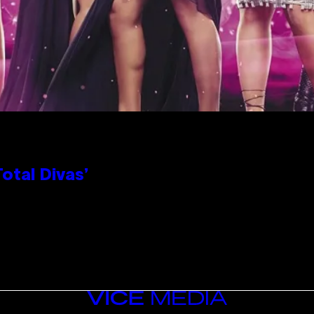
otal Divas’
VICE
MEDIA