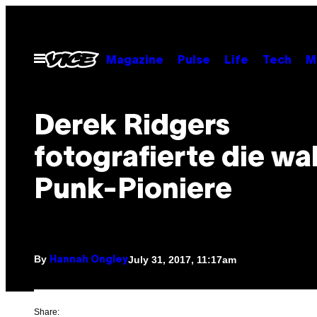
Skip
to
content
Open
Magazine
Pulse
Life
Tech
M
Menu
Derek Ridgers
fotografierte die wa
Punk-Pioniere
By
July 31, 2017, 11:17am
Hannah Ongley
Share: