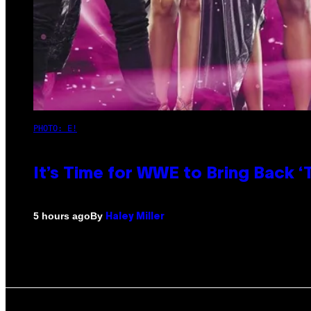
PHOTO: E!
It’s Time for WWE to Bring Back ‘T
By
5 hours ago
Haley Miller