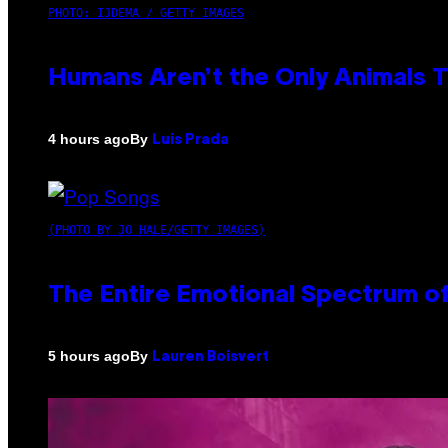
PHOTO: IJDEMA / GETTY IMAGES
Humans Aren’t the Only Animals 
By
4 hours ago
Luis Prada
(PHOTO BY JO HALE/GETTY IMAGES)
The Entire Emotional Spectrum of
By
5 hours ago
Lauren Boisvert