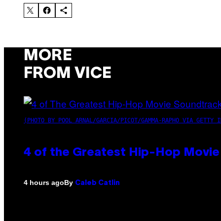
MORE
FROM VICE
(PHOTO BY POOL ARNAL/GARCIA/PICOT/GAMMA-RAPHO VIA GETTY I
4 of the Greatest Hip-Hop Movie
By
4 hours ago
Caleb Catlin