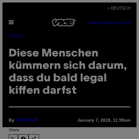
Skip
+ DEUTSCH
to
Open
content
SUBSCRIBE
NEWSLETTER
Menu
Drogen
Diese Menschen
kümmern sich darum,
dass du bald legal
kiffen darfst
By
January 7, 2019, 11:59am
VICE Staff
Share: