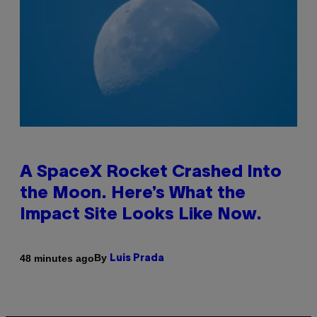
A SpaceX Rocket Crashed Into
the Moon. Here’s What the
Impact Site Looks Like Now.
By
48 minutes ago
Luis Prada