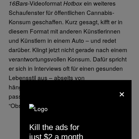
-Videoformat
ein weiteres
16Bars
Hotbox
Schaufenster für öffentlichen Cannabis-
Konsum geschaffen. Kurz gesagt, kifft er in
diesem Format mit anderen Künstlerinnen
und Künstlern in einem Auto – und redet
darüber. Klingt jetzt nicht gerade nach einem
verantwortungsvollen Konsum. Dafür spricht
er sich in Interviews oft für einen gesunden
Lebensstil aus – abseits von
hängengebliebenen Kiffer-Klischees. Dazu
×
passt auch eine eigene CBD-Gras-Sorte
“Obstsalat”.
Kill the ads for
just $2 a month