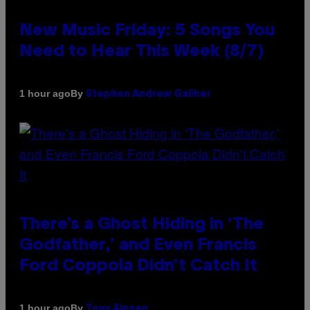
New Music Friday: 5 Songs You
Need to Hear This Week (8/7)
By
1 hour ago
Stephen Andrew Galiher
There’s a Ghost Hiding in ‘The
Godfather,’ and Even Francis
Ford Coppola Didn’t Catch It
By
1 hour ago
Tony Alpsen