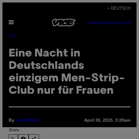
Skip
+ DEUTSCH
to
Open
content
SUBSCRIBE
NEWSLETTER
Menu
Sex
Eine Nacht in
Deutschlands
einzigem Men-Strip-
Club nur für Frauen
By
April 30, 2015, 3:20am
Lisa Möller
Share: