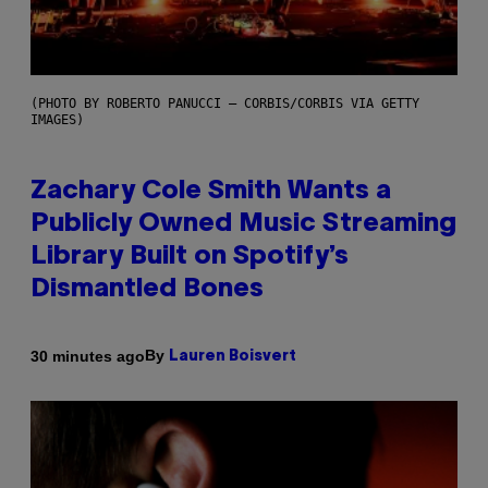
(PHOTO BY ROBERTO PANUCCI – CORBIS/CORBIS VIA GETTY
IMAGES)
Zachary Cole Smith Wants a
Publicly Owned Music Streaming
Library Built on Spotify’s
Dismantled Bones
By
30 minutes ago
Lauren Boisvert