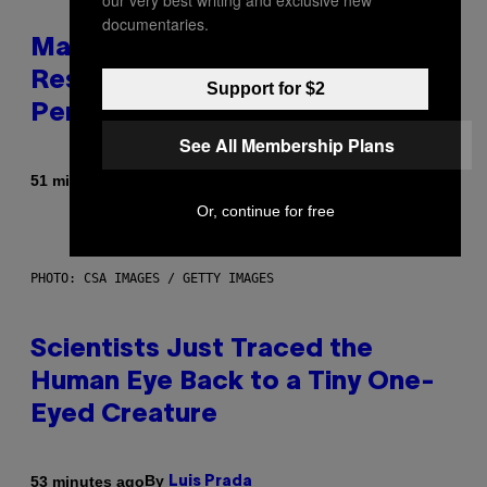
our very best writing and exclusive new
documentaries.
Marvel Tokon Developer
Responds to Major PC
Support for $2
Performance Issues
See All Membership Plans
By
51 minutes ago
Brent Koepp
Or, continue for free
PHOTO: CSA IMAGES / GETTY IMAGES
Scientists Just Traced the
Human Eye Back to a Tiny One-
Eyed Creature
By
53 minutes ago
Luis Prada