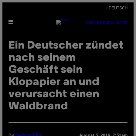
Skip
+ DEUTSCH
to
Open
content
SUBSCRIBE
NEWSLETTER
Menu
Ein Deutscher zündet
nach seinem
Geschäft sein
Klopapier an und
verursacht einen
Waldbrand
By
August 5, 2016, 7:52am
Berivan Kilic