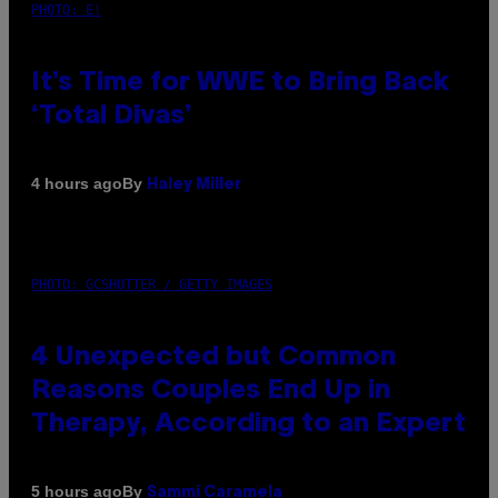
PHOTO: E!
It’s Time for WWE to Bring Back
‘Total Divas’
By
4 hours ago
Haley Miller
PHOTO: GCSHUTTER / GETTY IMAGES
4 Unexpected but Common
Reasons Couples End Up in
Therapy, According to an Expert
By
5 hours ago
Sammi Caramela