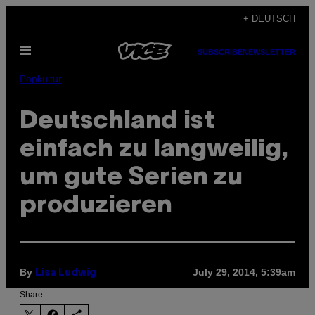
Skip
+ DEUTSCH
to
Open
content
SUBSCRIBE
NEWSLETTER
Menu
Popkultur
Deutschland ist
einfach zu langweilig,
um gute Serien zu
produzieren
By
July 29, 2014, 5:39am
Lisa Ludwig
Share: