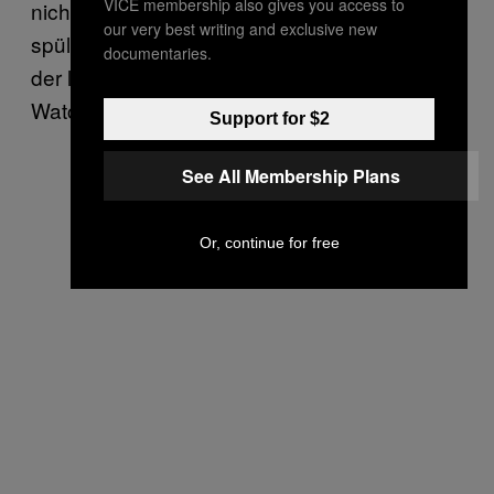
VICE membership also gives you access to
nicht direkt Geld in die Taschen der Sender
our very best writing and exclusive new
spült. Es gibt natürlich den DVD-Markt und
documentaries.
der läuft hier auch, oder Anbieter wie
Watchever und Netflix.
Support for $2
See All Membership Plans
Or, continue for free