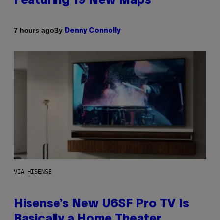
Featuring 19 New Maps
By
7 hours ago
Denny Connolly
VIA HISENSE
Hisense’s New U6SF Pro TV Is
Basically a Home Theater,