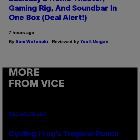
Gaming Rig, And Soundbar In
One Box (Deal Alert!)
7 hours ago
By
| Reviewed by
Sam Watanuki
Ysolt Usigan
MORE
FROM VICE
MAHA HAQ FOR VICE
Cycling Frog’s Tropical Punch