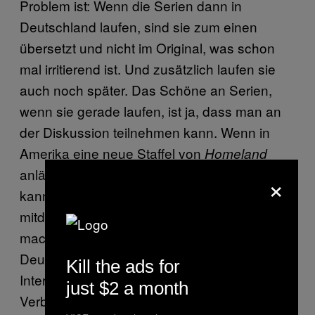
Problem ist: Wenn die Serien dann in
Deutschland laufen, sind sie zum einen
übersetzt und nicht im Original, was schon
mal irritierend ist. Und zusätzlich laufen sie
auch noch später. Das Schöne an Serien,
wenn sie gerade laufen, ist ja, dass man an
der Diskussion teilnehmen kann. Wenn in
Amerika eine neue Staffel von
Homeland
anläuft, fiebert das ganze Land mit. Man
×
kann im Internet Kritiken lesen und
mitdiskutieren. Das kann ich natürlich nicht
machen, wenn es erst drei Jahre später in
Deutschland läuft. Wenn viele Leute es im
Kill the ads for
Internet schauen, trägt das aber trotzdem zur
just $2 a month
Verbreitung der Serie bei, auch wenn das