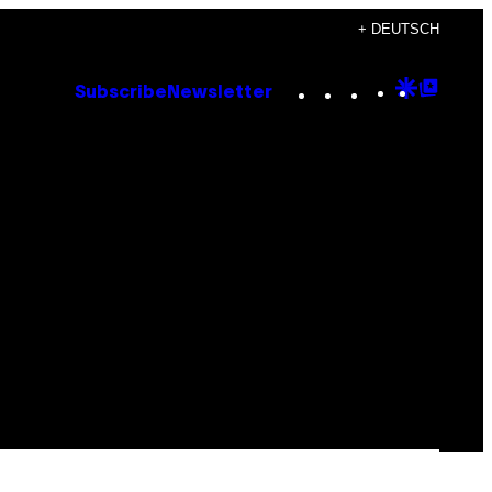
+ DEUTSCH
Instagram
TikTok
YouTube
Google
Goog
Subscribe
Newsletter
Discove
Top
Posts