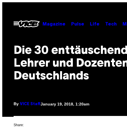
Skip
to
content
Open
Magazine
Pulse
Life
Tech
M
Menu
Die 30 enttäuschen
Lehrer und Dozente
Deutschlands
By
January 19, 2018, 1:20am
VICE Staff
Share: