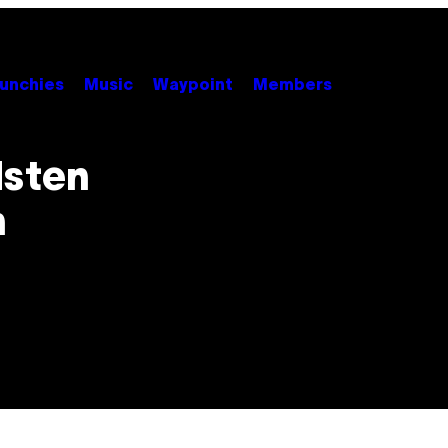
unchies
Music
Waypoint
Members
dsten
n