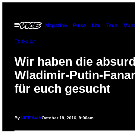
Skip
to
content
Open
Magazine
Pulse
Life
Tech
Munc
Menu
Popkultur
Wir haben die absur
Wladimir-Putin-Fanar
für euch gesucht
By
VICE Staff
October 19, 2016, 9:00am