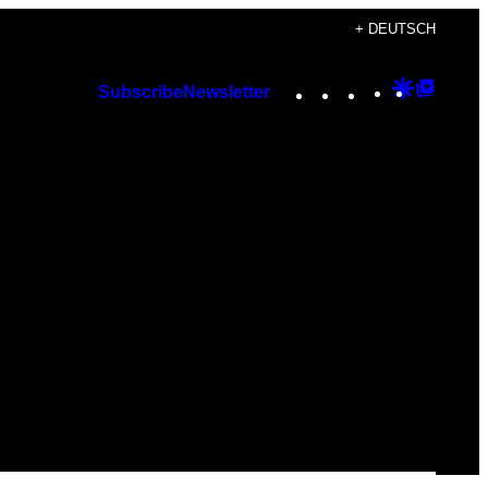
+ DEUTSCH
Instagram
TikTok
YouTube
Google
Googl
Subscribe
Newsletter
Discover
Top
Posts