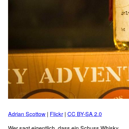
Adrian Scottow
|
Flickr
|
CC BY-SA 2.0
Wer sagt eigentlich, dass ein Schuss Whisky