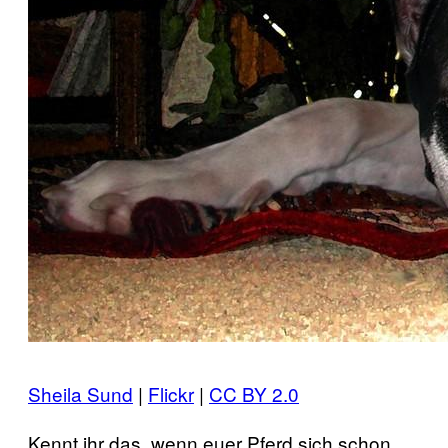
Sheila Sund
|
Flickr
|
CC BY 2.0
Kennt ihr das, wenn euer Pferd sich schon