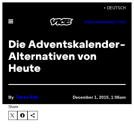
Skip
+ DEUTSCH
to
Open
content
SUBSCRIBE
NEWSLETTER
Menu
Die Adventskalender-
Alternativen von
Heute
By
December 1, 2015, 1:06am
Timea Rüb
Share: