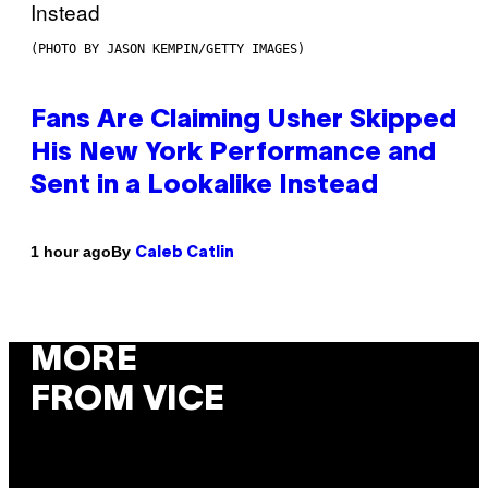
(PHOTO BY JASON KEMPIN/GETTY IMAGES)
Fans Are Claiming Usher Skipped
His New York Performance and
Sent in a Lookalike Instead
By
1 hour ago
Caleb Catlin
MORE
FROM VICE