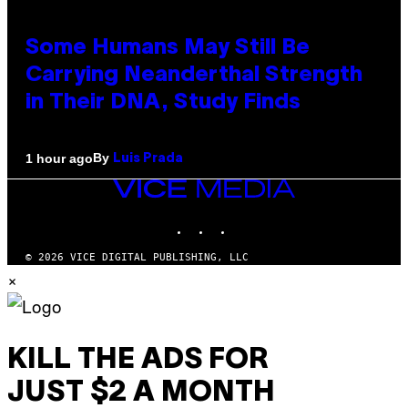
Some Humans May Still Be
Carrying Neanderthal Strength
in Their DNA, Study Finds
By
1 hour ago
Luis Prada
VICE
MEDIA
INSTAGRAM
TIKTOK
YOUTUBE
© 2026 VICE DIGITAL PUBLISHING, LLC
×
KILL THE ADS FOR
JUST $2 A MONTH