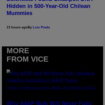
Hidden in 500-Year-Old Chilean
Mummies
13 hours ago
By
Luis Prada
MORE
FROM VICE
(PHOTO BY NOAM GALAI/GETTY IMAGES FOR TRIBECA FESTIVAL)
Why A$AP Mob Will Never Fully