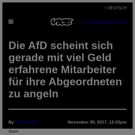
Skip
+ DEUTSCH
to
Open
content
SUBSCRIBE
NEWSLETTER
Menu
Die AfD scheint sich
gerade mit viel Geld
erfahrene Mitarbeiter
für ihre Abgeordneten
zu angeln
By
VICE Staff
November 30, 2017, 12:03pm
Share: