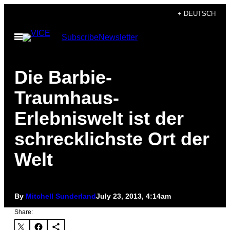
Skip
+ DEUTSCH
to
Open
Subscribe
Newsletter
content
Menu
Die Barbie-
Traumhaus-
Erlebniswelt ist der
schrecklichste Ort der
Welt
By
Mitchell Sunderland
July 23, 2013, 4:14am
Share: