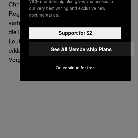
VICE membership also gives you access to
Checkpoints und Minenfeldern hat das
our very best writing and exclusive new
Regime auch Blockaden errichtet, die
documentaries.
verhindern, dass Lebensmittel und Wasser in
die isolierten Städte kommen. „Sie lassen die
Support for $2
Leute so lange hungern, bis sie aufgeben”,
See All Membership Plans
erklärte Landis. „Eine solche
Vorgehensweise ist nichts Neues.”
Or, continue for free