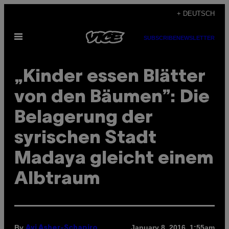
Skip
+ DEUTSCH
to
Open
content
SUBSCRIBE
NEWSLETTER
Menu
„Kinder essen Blätter
von den Bäumen”: Die
Belagerung der
syrischen Stadt
Madaya gleicht einem
Albtraum
By
January 8, 2016, 1:55am
Avi Asher-Schapiro