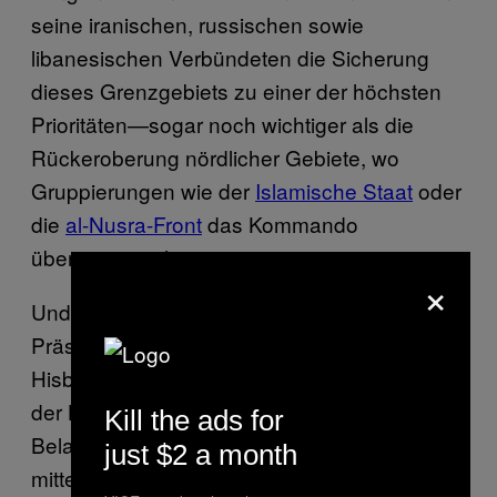
seine iranischen, russischen sowie
libanesischen Verbündeten die Sicherung
dieses Grenzgebiets zu einer der höchsten
Prioritäten—sogar noch wichtiger als die
Rückeroberung nördlicher Gebiete, wo
Gruppierungen wie der
Islamische Staat
oder
die
al-Nusra-Front
das Kommando
übernommen hatten.
×
Und so ist es gekommen, dass der syrische
Präsident zusammen mit der libanesischen
Hisbollah-Miliz aufbegehrende Gegenden in
der Bergregion brutal unterdrückt, indem er
Kill the ads for
Belagerungen durchführt, die an
just $2 a month
mittelalterliche Kriegsführung erinnern. Neben