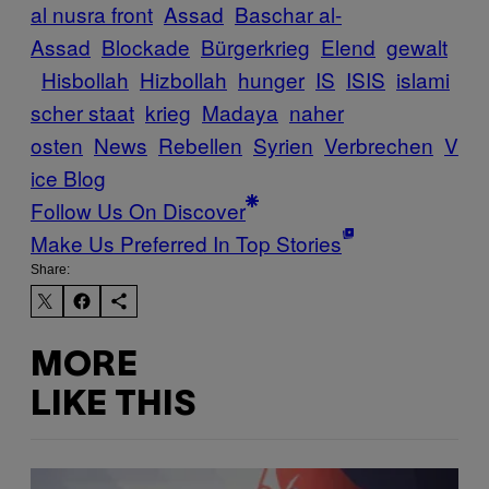
al nusra front
Assad
Baschar al-
Assad
Blockade
Bürgerkrieg
Elend
gewalt
Hisbollah
Hizbollah
hunger
IS
ISIS
islami
scher staat
krieg
Madaya
naher
osten
News
Rebellen
Syrien
Verbrechen
V
ice Blog
Follow Us On Discover
Make Us Preferred In Top Stories
Share:
MORE
LIKE THIS