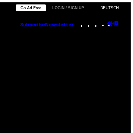
Go Ad Free
LOGIN / SIGN UP
+ DEUTSCH
Instagram
TikTok
YouTube
Google
Goog
Subscribe
Newsletter
Discove
Top
Posts