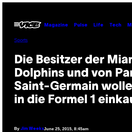
Skip
to
content
Open
Magazine
Pulse
Life
Tech
M
Menu
Sports
Die Besitzer der Mia
Dolphins und von Par
Saint-Germain wolle
in die Formel 1 eink
By
June 25, 2015, 8:45am
Jim Weeks