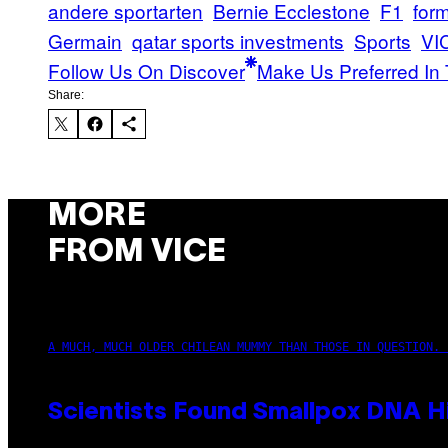
andere sportarten
Bernie Ecclestone
F1
form
Germain
qatar sports investments
Sports
VI
Follow Us On Discover
Make Us Preferred In 
Share:
MORE
FROM VICE
A MUCH, MUCH OLDER CHILEAN MUMMY THAN THOSE IN QUESTION. 
Scientists Found Smallpox DNA H