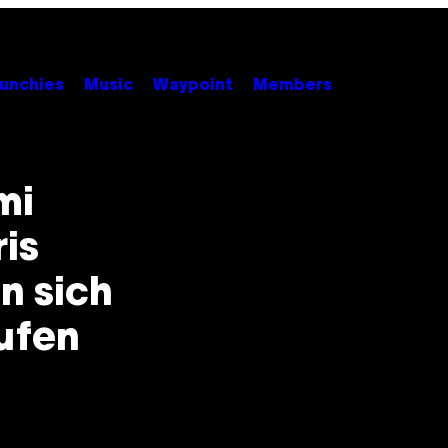
unchies
Music
Waypoint
Members
mi
is
n sich
aufen