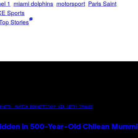
el 1
miami dolphins
motorsport
Paris Saint
CE Sports
Top Stories
PHOTO: MARTIN BERNETTI/AFP VIA GETTY IMAGES
idden in 500-Year-Old Chilean Mumm