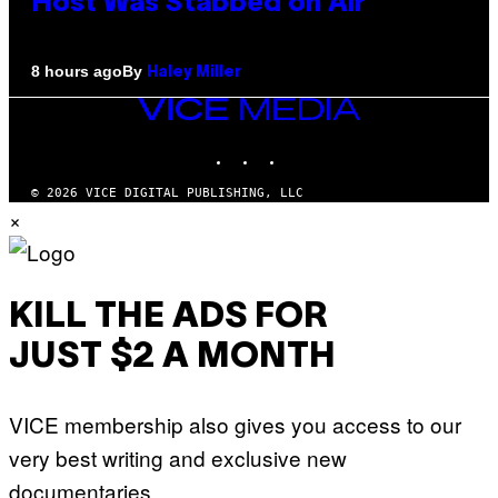
Host Was Stabbed on Air
By
8 hours ago
Haley Miller
VICE
MEDIA
INSTAGRAM
TIKTOK
YOUTUBE
© 2026 VICE DIGITAL PUBLISHING, LLC
×
KILL THE ADS FOR
JUST $2 A MONTH
VICE membership also gives you access to our
very best writing and exclusive new
documentaries.