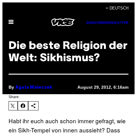
Skip
+ DEUTSCH
to
Open
content
SUBSCRIBE
NEWSLETTER
Menu
Die beste Religion der
Welt: Sikhismus?
By
August 29, 2012, 6:16am
Agata Waleczek
Share:
Habt ihr euch auch schon immer gefragt, wie
ein Sikh-Tempel von innen aussieht? Dass