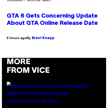
SCREENSHOT: ROCKSTAR GAMES
GTA 6 Gets Concerning Update
About GTA Online Release Date
By
6 hours ago
Brent Koepp
MORE
FROM VICE
SCREENSHOT: PLAYSTATION, STEAM