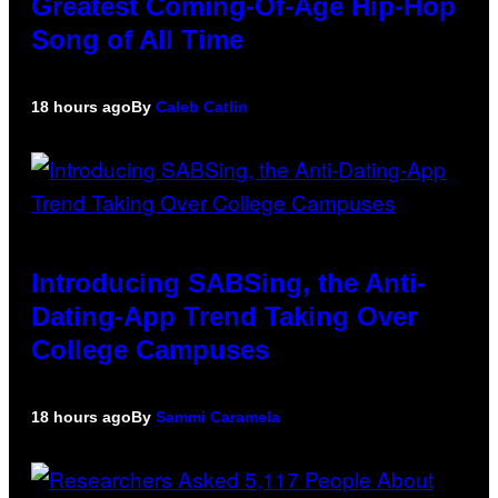
Greatest Coming-Of-Age Hip-Hop
Song of All Time
18 hours ago
By
Caleb Catlin
Introducing SABSing, the Anti-
Dating-App Trend Taking Over
College Campuses
18 hours ago
By
Sammi Caramela