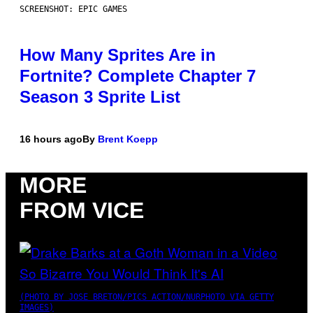
SCREENSHOT: EPIC GAMES
How Many Sprites Are in
Fortnite? Complete Chapter 7
Season 3 Sprite List
16 hours ago
By
Brent Koepp
MORE
FROM VICE
(PHOTO BY JOSE BRETON/PICS ACTION/NURPHOTO VIA GETTY
IMAGES)