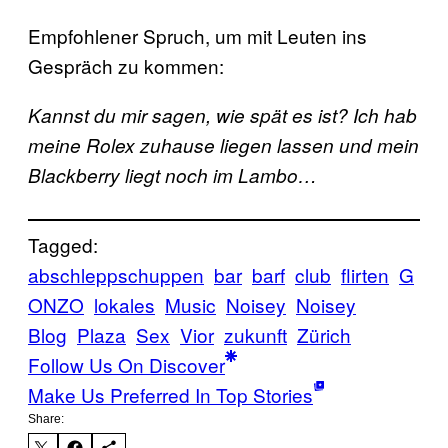
Empfohlener Spruch, um mit Leuten ins
Gespräch zu kommen:
Kannst du mir sagen, wie spät es ist? Ich hab
meine Rolex zuhause liegen lassen und mein
Blackberry liegt noch im Lambo…
Tagged:
abschleppschuppen
bar
barf
club
flirten
G
ONZO
lokales
Music
Noisey
Noisey
Blog
Plaza
Sex
Vior
zukunft
Zürich
Follow Us On Discover
Make Us Preferred In Top Stories
Share: