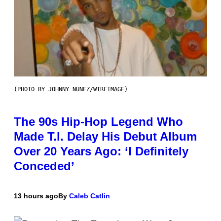
(PHOTO BY JOHNNY NUNEZ/WIREIMAGE)
The 90s Hip-Hop Legend Who
Made T.I. Delay His Debut Album
Over 20 Years Ago: ‘I Definitely
Conceded’
13 hours ago
By
Caleb Catlin