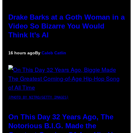
Drake Barks at a Goth Woman in a
Video So Bizarre You Would
Think It’s AI
16 hours ago
By
Caleb Catlin
(PHOTO BY NITRO/GETTY IMAGES)
On This Day 32 Years Ago, The
Notorious B.I.G. Made the