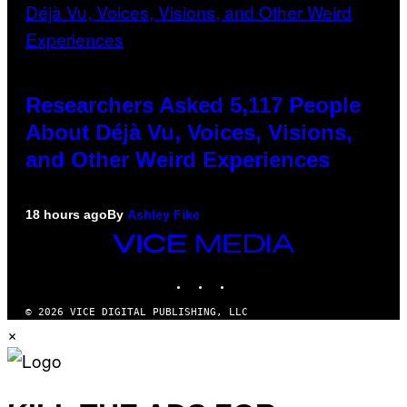
Researchers Asked 5,117 People
About Déjà Vu, Voices, Visions,
and Other Weird Experiences
18 hours ago
By
Ashley Fike
VICE
MEDIA
INSTAGRAM
TIKTOK
YOUTUBE
© 2026 VICE DIGITAL PUBLISHING, LLC
×