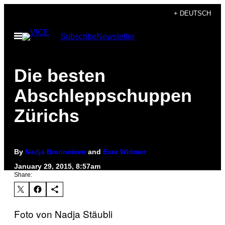
Skip
+ DEUTSCH
to
Open
Subscribe
Newsletter
content
Menu
Die besten
Abschleppschuppen
Zürichs
By
Nadja Brenneisen
and
Esra Widmer
January 29, 2015, 8:57am
Share:
Foto von Nadja Stäubli