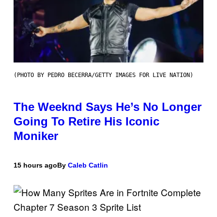
(PHOTO BY PEDRO BECERRA/GETTY IMAGES FOR LIVE NATION)
The Weeknd Says He’s No Longer
Going To Retire His Iconic
Moniker
15 hours ago
By
Caleb Catlin