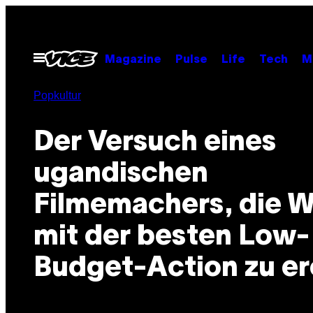
Skip
to
content
Open
Magazine
Pulse
Life
Tech
M
Menu
Popkultur
Der Versuch eines
ugandischen
Filmemachers, die W
mit der besten Low-
Budget-Action zu e