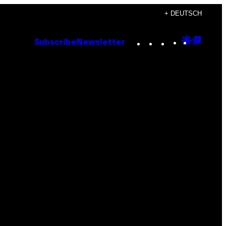
+ DEUTSCH
Instagram
TikTok
YouTube
Google
Goog
Subscribe
Newsletter
Discove
Top
Posts