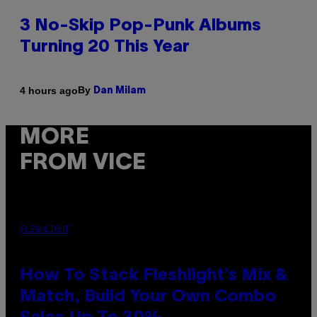
3 No-Skip Pop-Punk Albums
Turning 20 This Year
By
4 hours ago
Dan Milam
MORE
FROM VICE
FLESHLIGHT
How To Stack Fleshlight’s Mix &
Match, Build Your Own Combo