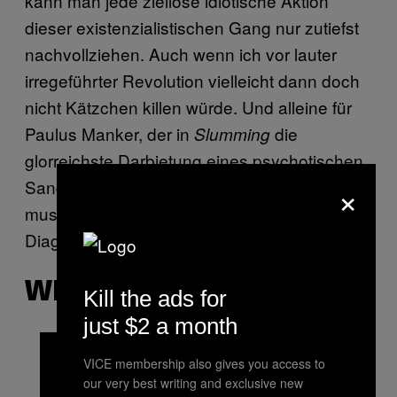
kann man jede ziellose idiotische Aktion
dieser existenzialistischen Gang nur zutiefst
nachvollziehen. Auch wenn ich vor lauter
irregeführter Revolution vielleicht dann doch
nicht Kätzchen killen würde. Und alleine für
Paulus Manker, der in
die
Slumming
glorreichste Darbietung eines psychotischen
×
Sandlers gibt—das nur nebenbei erwähnt—,
muss man
auf der
Die Ausgesperrten
Diagonale schauen.
WINWIN
Kill the ads for
just $2 a month
VICE membership also gives you access to
our very best writing and exclusive new