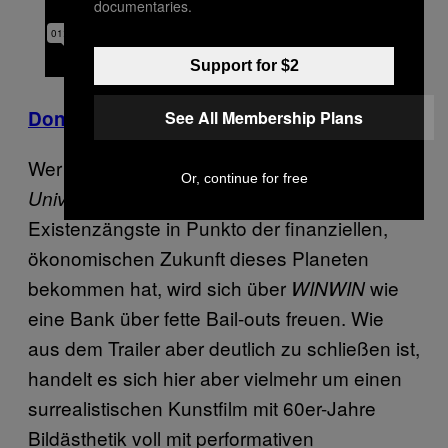
documentaries.
Support for $2
Donnerstag, 10.03.
,
18:30 Uhr, KIZ Royal
See All Membership Plans
Wer von
oder
The Big Short
Master of The
Or, continue for free
noch nicht genug dystopische
Universe
Existenzängste in Punkto der finanziellen,
ökonomischen Zukunft dieses Planeten
bekommen hat, wird sich über
wie
WINWIN
eine Bank über fette Bail-outs freuen. Wie
aus dem Trailer aber deutlich zu schließen ist,
handelt es sich hier aber vielmehr um einen
surrealistischen Kunstfilm mit 60er-Jahre
Bildästhetik voll mit performativen