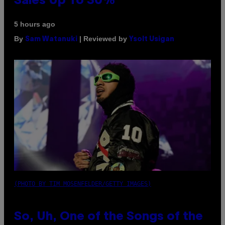
Sales Up To 30%
5 hours ago
By
| Reviewed by
Sam Watanuki
Ysolt Usigan
(PHOTO BY TIM MOSENFELDER/GETTY IMAGES)
So, Uh, One of the Songs of the