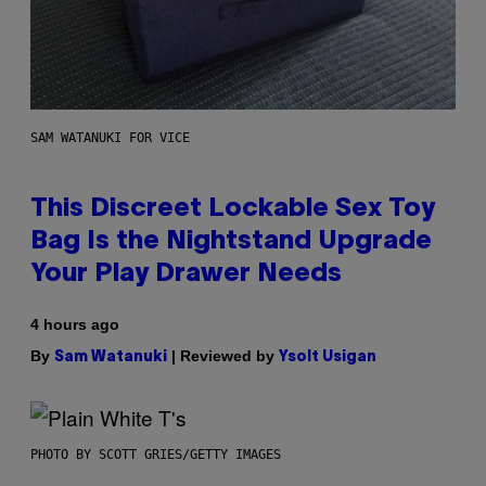
SAM WATANUKI FOR VICE
This Discreet Lockable Sex Toy
Bag Is the Nightstand Upgrade
Your Play Drawer Needs
4 hours ago
By
| Reviewed by
Sam Watanuki
Ysolt Usigan
PHOTO BY SCOTT GRIES/GETTY IMAGES