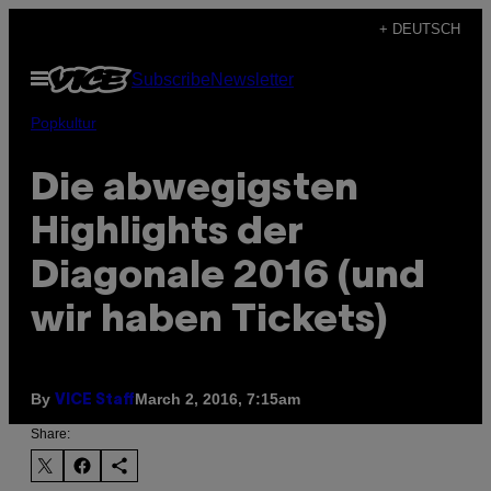
Skip
+ DEUTSCH
to
Open
Subscribe
Newsletter
content
Menu
Popkultur
Die abwegigsten
Highlights der
Diagonale 2016 (und
wir haben Tickets)
By
March 2, 2016, 7:15am
VICE Staff
Share: