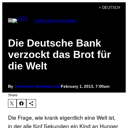
Skip
+ DEUTSCH
to
Open
Subscribe
Newsletter
content
Menu
Die Deutsche Bank
verzockt das Brot für
die Welt
By
Johannes Niederhauser
February 1, 2013, 7:00am
Share:
Die Frage, wie krank eigentlich eine Welt ist,
in der alle fünf Sekunden ein Kind an Hunger