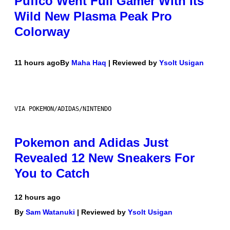
Puffco Went Full Gamer With Its
Wild New Plasma Peak Pro
Colorway
11 hours ago
By
Maha Haq
| Reviewed by
Ysolt Usigan
VIA POKEMON/ADIDAS/NINTENDO
Pokemon and Adidas Just
Revealed 12 New Sneakers For
You to Catch
12 hours ago
By
Sam Watanuki
| Reviewed by
Ysolt Usigan