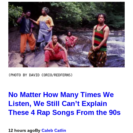
(PHOTO BY DAVID CORIO/REDFERNS)
No Matter How Many Times We
Listen, We Still Can’t Explain
These 4 Rap Songs From the 90s
12 hours ago
By
Caleb Catlin