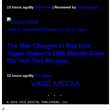
13 hours ago
By
Maha Haq
| Reviewed by
Ysolt Usigan
PHOTO BY JOHN LOCHER/POOL/AFP VIA GETTY IMAGES
The Man Charged in Rap Icon
Tupac Shakur’s 1996 Murder Goes
On Trial This Monday
13 hours ago
By
Dan Milam
VICE
MEDIA
INSTAGRAM
TIKTOK
YOUTUBE
© 2026 VICE DIGITAL PUBLISHING, LLC
×