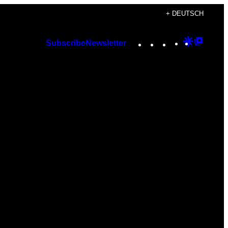
+ DEUTSCH
Instagram
TikTok
YouTube
Google
Googl
Subscribe
Newsletter
Discover
Top
Posts