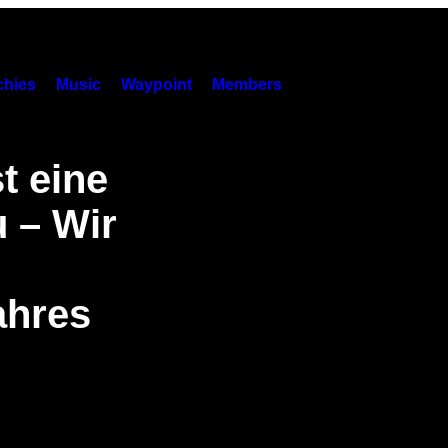
hies
Music
Waypoint
Members
t eine
u – Wir
ahres