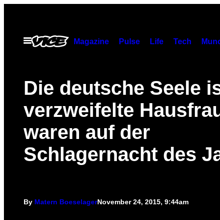
Skip
to
content
Open
Magazine
Pulse
Life
Tech
Munc
Menu
Die deutsche Seele is
verzweifelte Hausfra
waren auf der
Schlagernacht des J
By
Matern Boeselager
November 24, 2015, 9:44am