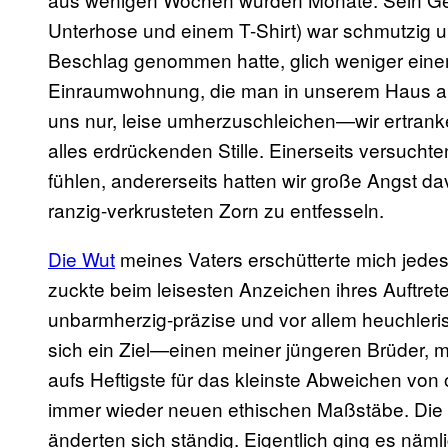
Unterhose und einem T-Shirt) war schmutzig u
Beschlag genommen hatte, glich weniger ein
Einraumwohnung, die man in unserem Haus abg
uns nur, leise umherzuschleichen—wir ertranke
alles erdrückenden Stille. Einerseits versucht
fühlen, andererseits hatten wir große Angst 
ranzig-verkrusteten Zorn zu entfesseln.
Die Wut
meines Vaters erschütterte mich jedes M
zuckte beim leisesten Anzeichen ihres Auftre
unbarmherzig-präzise und vor allem heuchleris
sich ein Ziel—einen meiner jüngeren Brüder,
aufs Heftigste für das kleinste Abweichen von
immer wieder neuen ethischen Maßstäbe. Die 
änderten sich ständig. Eigentlich ging es näml