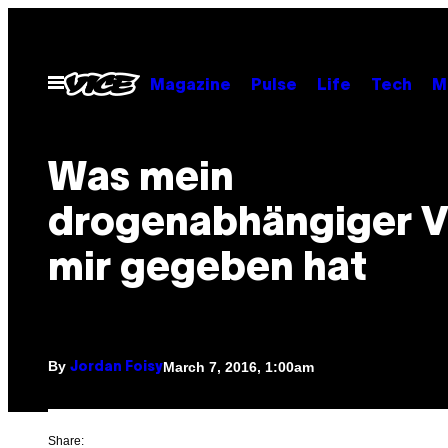
Skip
to
content
Open
Magazine
Pulse
Life
Tech
M
Menu
Was mein
drogenabhängiger V
mir gegeben hat
By
March 7, 2016, 1:00am
Jordan Foisy
Share: