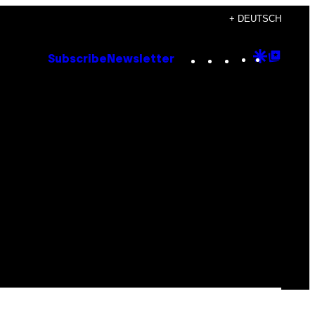
+ DEUTSCH
Instagram
TikTok
YouTube
Google
Goog
Subscribe
Newsletter
Discove
Top
Posts