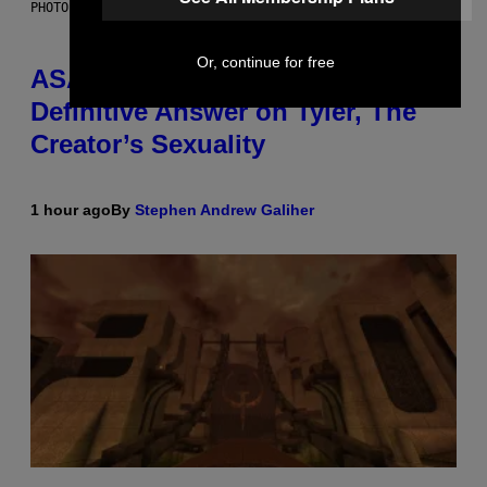
PHOTO BY MONICA SCHIPPER/GETTY IMAGES
Or, continue for free
ASAP Rocky Seemingly Gives
Definitive Answer on Tyler, The
Creator’s Sexuality
1 hour ago
By
Stephen Andrew Galiher