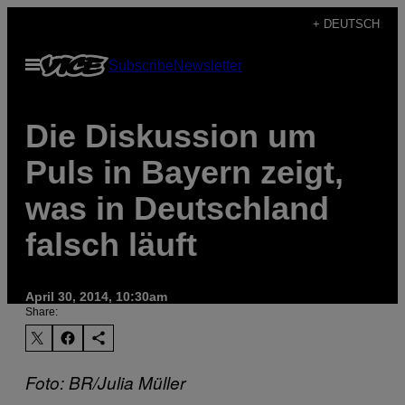
Skip
+ DEUTSCH
to
Open
Subscribe
Newsletter
content
Menu
Die Diskussion um
Puls in Bayern zeigt,
was in Deutschland
falsch läuft
April 30, 2014, 10:30am
Share:
Foto:
BR/Julia Müller