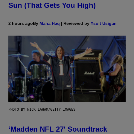
Sun (That Gets You High)
2 hours ago
By
Maha Haq
| Reviewed by
Ysolt Usigan
PHOTO BY NICK LAHAM/GETTY IMAGES
‘Madden NFL 27’ Soundtrack