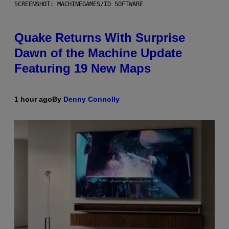
SCREENSHOT: MACHINEGAMES/ID SOFTWARE
Quake Returns With Surprise
Dawn of the Machine Update
Featuring 19 New Maps
1 hour ago
By
Denny Connolly