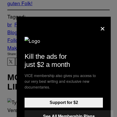
guten Folk!
Tagged:
×
br
Features
Music
Noisey
Noisey
Blog
puls
Follow Us On Discover
Make Us Preferred In Top Stories
Share:
Kill the ads for
just $2 a month
MORE
VICE membership also gives you access to
our very best writing and exclusive new
LIKE THIS
documentaries.
Support for $2
See All Membership Plans