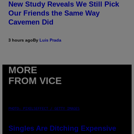
New Study Reveals We Still Pick
Our Friends the Same Way
Cavemen Did
3 hours ago
By
Luis Prada
MORE
FROM VICE
PHOTO: PIXELSEFFECT / GETTY IMAGES
Singles Are Ditching Expensive