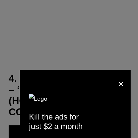
×
4. MELANIE THORNTON
– “WONDERFUL DREAM
(HOLIDAYS ARE
COMING)”
Kill the ads for
just $2 a month