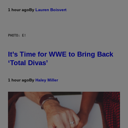
1 hour ago
By
Lauren Boisvert
PHOTO: E!
It’s Time for WWE to Bring Back
‘Total Divas’
1 hour ago
By
Haley Miller