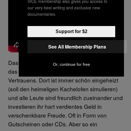
VICE membership also gives you access to
our very best writing and exclusive new
documentaries.
Support for $2
See All Membership Plans
Das Schönste an der Vorweihnachtszeit ist
Or, continue for free
das Shoppen im Einkaufszentrum eures
Vertrauens. Dort ist immer schön eingeheizt
(soll den heimeligen Kachelofen simulieren)
und alle Leute sind freundlich zueinander und
investieren ihr hart verdientes Geld in
verschenkbare Freude. Oft in Form von
Gutscheinen oder CDs. Aber so ein