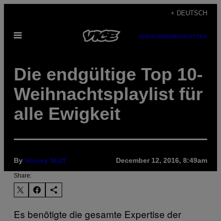
Skip
+ DEUTSCH
to
Open
content
SUBSCRIBE
NEWSLETTER
Menu
Die endgültige Top 10-
Weihnachtsplaylist für
alle Ewigkeit
By
Noisey Staff
December 12, 2016, 8:49am
Share:
Es benötigte die gesamte Expertise der