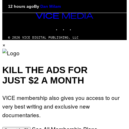
12 hours ago
By
Dan Milam
VICE
MEDIA
INSTAGRAM
TIKTOK
YOUTUBE
© 2026 VICE DIGITAL PUBLISHING, LLC
×
KILL THE ADS FOR
JUST $2 A MONTH
VICE membership also gives you access to our
very best writing and exclusive new
documentaries.
See All Membership Plans