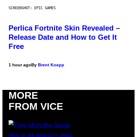
SCREENSHOT: EPIC GAMES
Perlica Fortnite Skin Revealed –
Release Date and How to Get It
Free
1 hour ago
By
Brent Koepp
MORE
FROM VICE
PHOTO BY BOB BERG/GETTY IMAGES