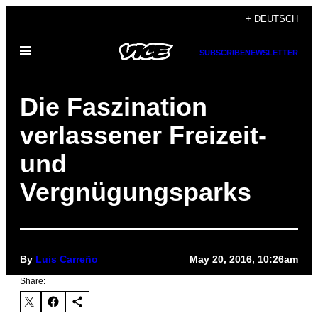
Skip
+ DEUTSCH
to
Open
content
SUBSCRIBE
NEWSLETTER
Menu
Die Faszination
verlassener Freizeit-
und
Vergnügungsparks
By
Luis Carreño
May 20, 2016, 10:26am
Share: