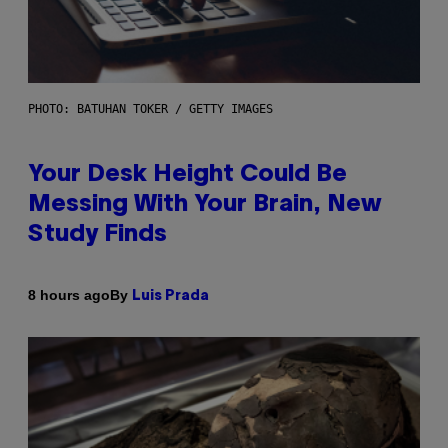
PHOTO: BATUHAN TOKER / GETTY IMAGES
Your Desk Height Could Be
Messing With Your Brain, New
Study Finds
By
8 hours ago
Luis Prada