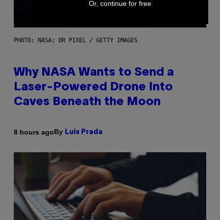
Or, continue for free
PHOTO: NASA; DR PIXEL / GETTY IMAGES
Why NASA Wants to Send a
Laser-Powered Drone Into
Caves Beneath the Moon
By
8 hours ago
Luis Prada