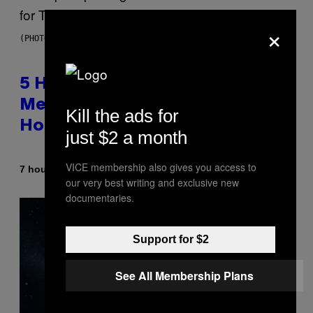
×
(PHOTO BY STEVE GRANITZ/WIREIMAGE)
5 Hip-Hop Songs That Are Most
Memorable for Their Classic
Kill the ads for
Hooks
just $2 a month
VICE membership also gives you access to
By
7 hours ago
Caleb Catlin
our very best writing and exclusive new
documentaries.
Support for $2
See All Membership Plans