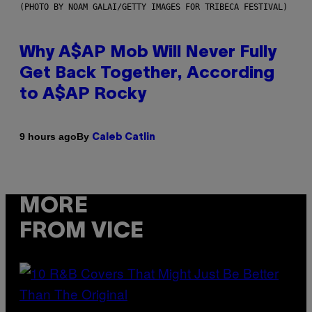
(PHOTO BY NOAM GALAI/GETTY IMAGES FOR TRIBECA FESTIVAL)
Why A$AP Mob Will Never Fully
Get Back Together, According
to A$AP Rocky
By
9 hours ago
Caleb Catlin
MORE
FROM VICE