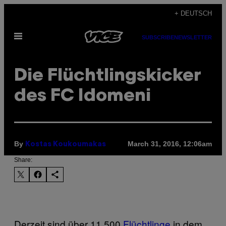
Skip
+ DEUTSCH
to
Open
content
SUBSCRIBE
NEWSLETTER
Menu
Die Flüchtlingskicker
des FC Idomeni
By
March 31, 2016, 12:06am
Kostas Koukoumakas
Share:
Derzeit sind über 11.500
Flüchtlinge
in dem