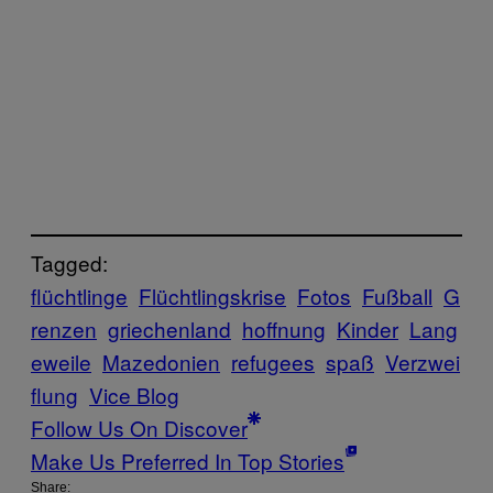
Tagged:
flüchtlinge
Flüchtlingskrise
Fotos
Fußball
G
renzen
griechenland
hoffnung
Kinder
Lang
eweile
Mazedonien
refugees
spaß
Verzwei
flung
Vice Blog
Follow Us On Discover
Make Us Preferred In Top Stories
Share: