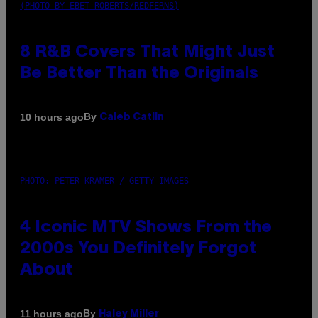
(PHOTO BY EBET ROBERTS/REDFERNS)
8 R&B Covers That Might Just
Be Better Than the Originals
By
10 hours ago
Caleb Catlin
PHOTO: PETER KRAMER / GETTY IMAGES
4 Iconic MTV Shows From the
2000s You Definitely Forgot
About
By
11 hours ago
Haley Miller