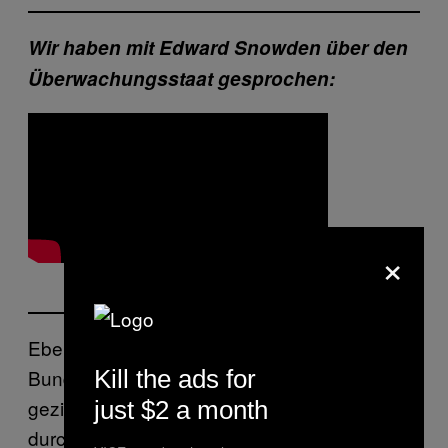
Wir haben mit Edward Snowden über den
Überwachungsstaat gesprochen:
×
Ebenfalls ungenau ist die Äusserung des
Kill the ads for
Bundesrats, ein Kabelauftrag werde “nur
gezielt” und “nur in rund zehn Fällen pro Jahr”
just $2 a month
durchgeführt. Die Formulierung suggeriert,