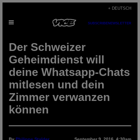
Skip
+ DEUTSCH
to
Open
content
SUBSCRIBE
NEWSLETTER
Menu
Der Schweizer
Geheimdienst will
deine Whatsapp-Chats
mitlesen und dein
Zimmer verwanzen
können
By
Philippe Stalder
September 9, 2016, 4:30am