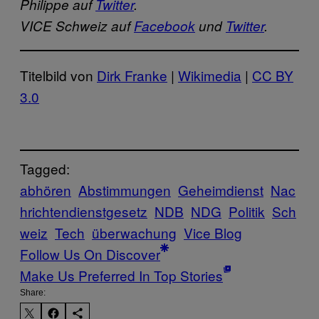
Philippe auf
Twitter
.
VICE Schweiz auf
Facebook
und
Twitter
.
Titelbild von
Dirk Franke
|
Wikimedia
|
CC BY
3.0
Tagged:
abhören
Abstimmungen
Geheimdienst
Nac
hrichtendienstgesetz
NDB
NDG
Politik
Sch
weiz
Tech
überwachung
Vice Blog
Follow Us On Discover
Make Us Preferred In Top Stories
Share: