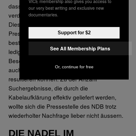
VICE membership also gives you access to
dass nur der Internetverkehr von zehn
our very best writing and exclusive new
verdächtigten Personen überwacht würde.
documentaries.
Diese Annahme ist jedoch falsch. Wie die
Pressestelle des NDB auf Anfrage von VICE
Support for $2
bestätigt, habe sich Parmelin mit der Fallzahl
See All Membership Plans
lediglich auf “genehmigungspflichtige
Beschaffungsmassnahmen” bezogen, die
Or, continue for free
auch aus einem Kabelaufklärungsauftrag
resultieren können. Zu der Anzahl
Suchergebnisse, die durch die
Kabelaufklärung effektiv geliefert werden,
wollte sich die Pressestelle des NDB trotz
wiederholter Nachfrage lieber nicht äussern.
DIE NADEL IM