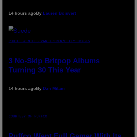
14 hours ago
By
Lauren Boisvert
PHOTO BY NIELS VAN IPEREN/GETTY IMAGES
3 No-Skip Britpop Albums
Turning 30 This Year
14 hours ago
By
Dan Milam
COURTESY OF PUFFCO
Puffco Went Full Gamer With Its