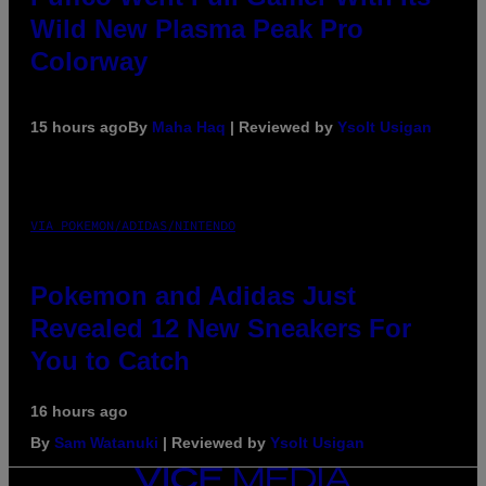
Wild New Plasma Peak Pro
Colorway
15 hours ago
By
Maha Haq
| Reviewed by
Ysolt Usigan
VIA POKEMON/ADIDAS/NINTENDO
Pokemon and Adidas Just
Revealed 12 New Sneakers For
You to Catch
16 hours ago
By
Sam Watanuki
| Reviewed by
Ysolt Usigan
VICE