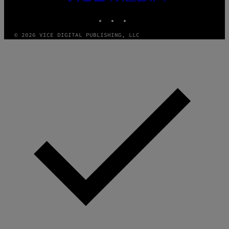
MEDIA
INSTAGRAM
TIKTOK
YOUTUBE
© 2026 VICE DIGITAL PUBLISHING, LLC