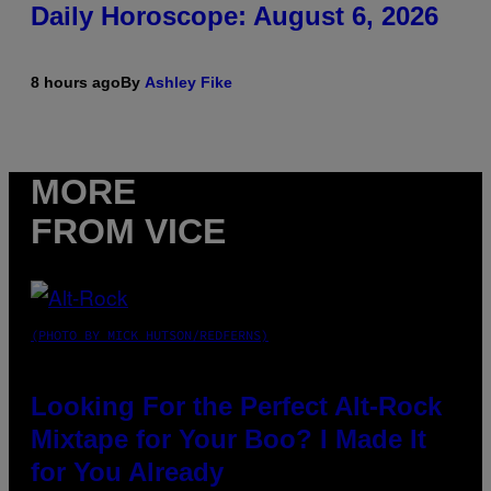
Daily Horoscope: August 6, 2026
8 hours ago
By
Ashley Fike
MORE
FROM VICE
(PHOTO BY MICK HUTSON/REDFERNS)
Looking For the Perfect Alt-Rock
Mixtape for Your Boo? I Made It
for You Already