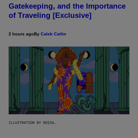
Gatekeeping, and the Importance
of Traveling [Exclusive]
2 hours ago
By
Caleb Catlin
ILLUSTRATION BY REESA.