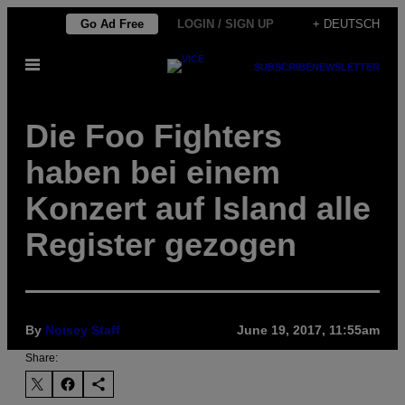
Skip
Go Ad Free
LOGIN / SIGN UP
+ DEUTSCH
to
Open
content
SUBSCRIBE
NEWSLETTER
Menu
Die Foo Fighters
haben bei einem
Konzert auf Island alle
Register gezogen
By
Noisey Staff
June 19, 2017, 11:55am
Share: