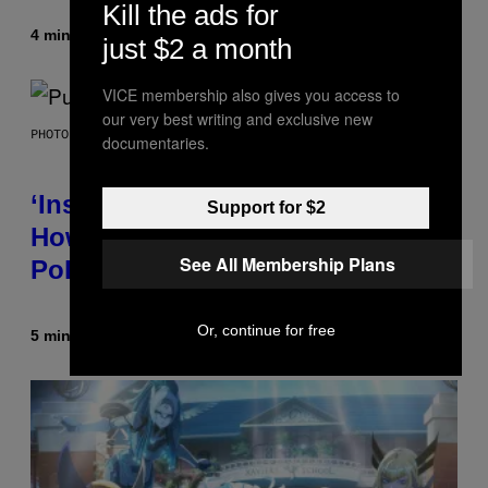
Kill the ads for
4 minutes ago
By
Brent Koepp
just $2 a month
VICE membership also gives you access to
our very best writing and exclusive new
PHOTO BY GIE KNAEPS/GETTY IMAGES
documentaries.
‘Inspire Without Being Preachy’:
Support for $2
How a Breakup and Bush-Era
See All Membership Plans
Politics Helped Create This L7 Hit
Or, continue for free
5 minutes ago
By
Stephen Andrew Galiher