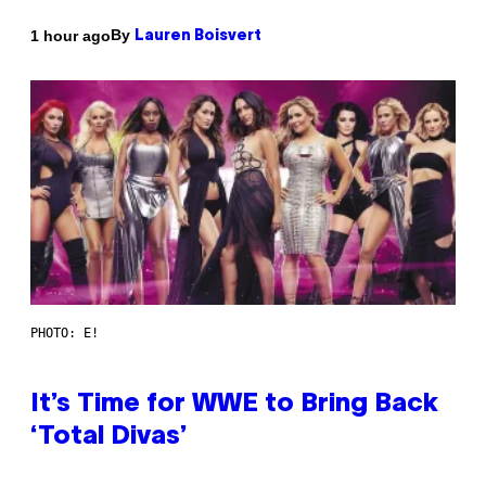
By
1 hour ago
Lauren Boisvert
PHOTO: E!
It’s Time for WWE to Bring Back
‘Total Divas’