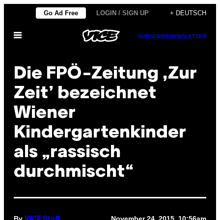
Skip
Go Ad Free
LOGIN / SIGN UP
+ DEUTSCH
to
Open
content
SUBSCRIBE
NEWSLETTER
Menu
Die FPÖ-Zeitung ,Zur
Zeit’ bezeichnet
Wiener
Kindergartenkinder
als „rassisch
durchmischt“
By
November 24, 2015, 10:56am
VICE Staff