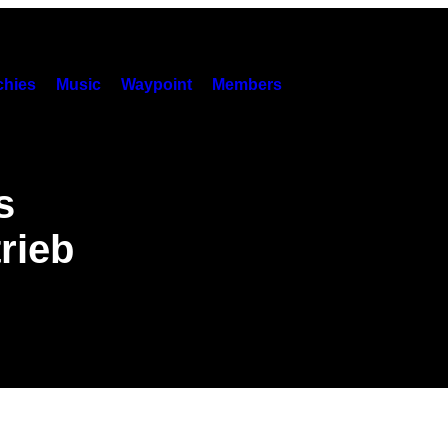
hies
Music
Waypoint
Members
s
rieb