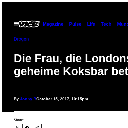
Skip
to
content
Open
Magazine
Pulse
Life
Tech
Munc
Menu
Drogen
Die Frau, die London
geheime Koksbar bet
By
Jonny B
October 15, 2017, 10:15pm
Share: