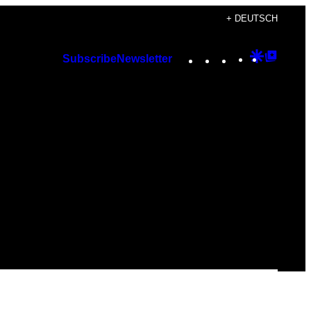
+ DEUTSCH
Instagram
TikTok
YouTube
Google
Googl
Subscribe
Newsletter
Discover
Top
Posts