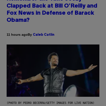
Clapped Back at Bill O’Reilly and
Fox News in Defense of Barack
Obama?
By
11 hours ago
Caleb Catlin
(PHOTO BY PEDRO BECERRA/GETTY IMAGES FOR LIVE NATION)