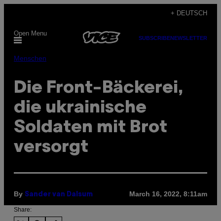
Skip
+ DEUTSCH
to
Open Menu
content
SUBSCRIBE
NEWSLETTER
Menschen
Die Front-Bäckerei,
die ukrainische
Soldaten mit Brot
versorgt
By
March 16, 2022, 8:11am
Sander van Dalsum
Share: