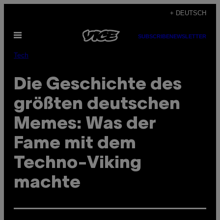
Skip
+ DEUTSCH
to
Open
content
SUBSCRIBE
NEWSLETTER
Menu
Tech
Die Geschichte des
größten deutschen
Memes: Was der
Fame mit dem
Techno-Viking
machte