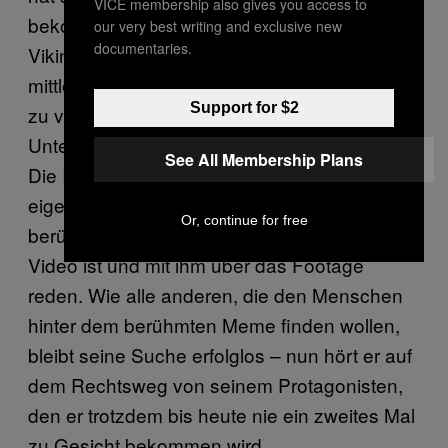
VICE membership also gives you access to
bekommt Post. Der Anwalt des Techno-
our very best writing and exclusive new
documentaries.
Vikings fordert den Filmemacher auf, das
mittlerweile weltbekannte Video nicht weiter
Support for $2
zu verbreiten und eine
Unterlassungserklärung zu unterschreiben.
See All Membership Plans
Die Ironie an der Sache: Fritsch wollte
eigentlich selbst zu gerne wissen, wer der
Or, continue for free
berühmte Tänzer in seinem viral gewordenen
Video ist und mit ihm über das Footage
reden. Wie alle anderen, die den Menschen
hinter dem berühmten Meme finden wollen,
bleibt seine Suche erfolglos – nun hört er auf
dem Rechtsweg von seinem Protagonisten,
den er trotzdem bis heute nie ein zweites Mal
zu Gesicht bekommen wird.