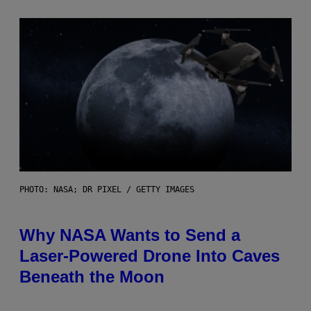
PHOTO: NASA; DR PIXEL / GETTY IMAGES
Why NASA Wants to Send a
Laser-Powered Drone Into Caves
Beneath the Moon