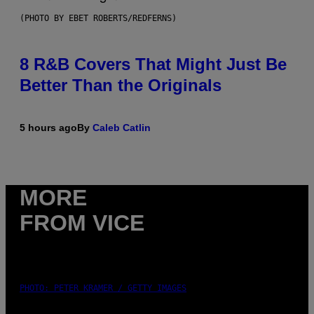
(PHOTO BY EBET ROBERTS/REDFERNS)
8 R&B Covers That Might Just Be
Better Than the Originals
5 hours ago
By
Caleb Catlin
MORE
FROM VICE
PHOTO: PETER KRAMER / GETTY IMAGES