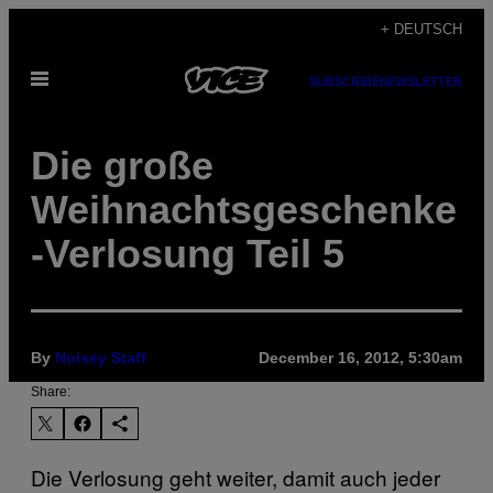
Skip
+ DEUTSCH
to
Open
content
SUBSCRIBE
NEWSLETTER
Menu
Die große
Weihnachtsgeschenke
-Verlosung Teil 5
By
Noisey Staff
December 16, 2012, 5:30am
Share:
Die Verlosung geht weiter, damit auch jeder