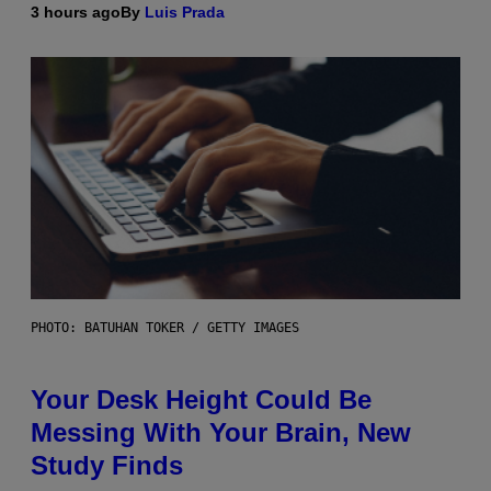
3 hours ago
By
Luis Prada
PHOTO: BATUHAN TOKER / GETTY IMAGES
Your Desk Height Could Be
Messing With Your Brain, New
Study Finds