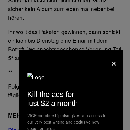
sicher kein Album zum eben mal nebenbei
hören.
Ihr wollt das Paketen gewinnen, dann schickt
einfach bis Dienstag eine Email mit dem
Betreff „Weihnachtsgeschenke-Verlosung Teil
×
5″ an .
**
Folgt Noisey bei
Twitter
und
Facebook
für
Kill the ads for
tägliche Updates über eure Lieblingsmusiker.
just $2 a month
MEHR VON NOISEY
VICE membership also gives you access to
our very best writing and exclusive new
documentaries.
Die große Weihnachtsgeschenke-Verlosung