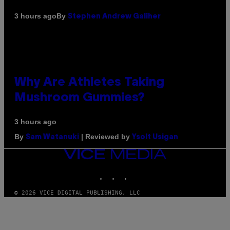
By
3 hours ago
Stephen Andrew Galiher
Why Are Athletes Taking
Mushroom Gummies?
3 hours ago
By
| Reviewed by
Sam Watanuki
Ysolt Usigan
VICE
MEDIA
INSTAGRAM
TIKTOK
YOUTUBE
© 2026 VICE DIGITAL PUBLISHING, LLC