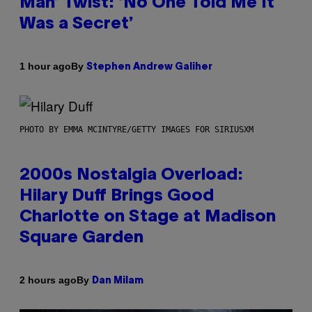
Man’ Twist: ‘No One Told Me It
Was a Secret’
By
1 hour ago
Stephen Andrew Galiher
PHOTO BY EMMA MCINTYRE/GETTY IMAGES FOR SIRIUSXM
2000s Nostalgia Overload:
Hilary Duff Brings Good
Charlotte on Stage at Madison
Square Garden
By
2 hours ago
Dan Milam