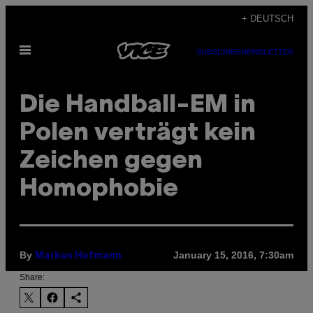
Skip
+ DEUTSCH
to
Open
content
SUBSCRIBE
NEWSLETTER
Menu
Die Handball-EM in
Polen verträgt kein
Zeichen gegen
Homophobie
By
January 15, 2016, 7:30am
Markus Hofmann
Share: