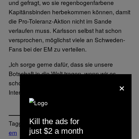
und gefragt, wo sie regenbogenfarbene
Kapitänsbinden herbekommen können, damit
die Pro-Toleranz-Aktion nicht im Sande
verlaufen muss. Karlsson selbst hat schon
versprochen, möglichst viele an Schweden-
Fans bei der EM zu verteilen.
„Ich sorge gerne dafür, dass sie unsere
Botschaft in die Welt tragen, wenn wir es
×
schon nicht tun dürfen”, so Karlsson im
Interview mit
.
Aftonbladet
Kill the ads for
Tagged:
just $2 a month
em
Europameisterschaft
handball
Highlight