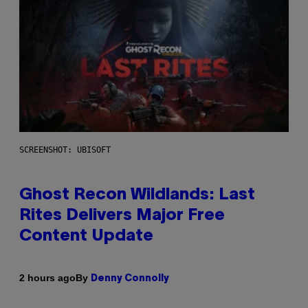
SCREENSHOT: UBISOFT
Ghost Recon Wildlands: Last
Rites Delivers Major Free
Content Update
By
2 hours ago
Denny Connolly