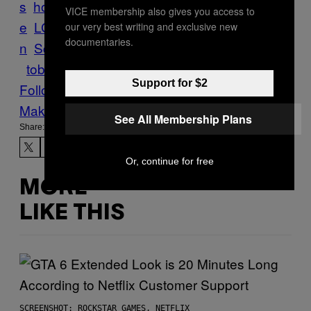
s
homophobie
Kapitän
kapitänsbinde
Kirch
VICE membership also gives you access to
e
LGBT+
Medien
Nationalmannschaft
Pole
our very best writing and exclusive new
documentaries.
n
Schweden
schwul
Schwulenhass
Sports
tobias karlsson
toleranz
VICE Sports
Support for $2
Follow Us On Discover
Make Us Preferred In Top Stories
See All Membership Plans
Share:
Or, continue for free
MORE
LIKE THIS
SCREENSHOT: ROCKSTAR GAMES, NETFLIX