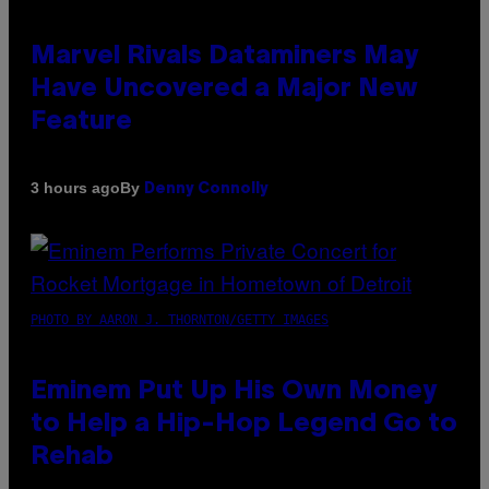
Marvel Rivals Dataminers May
Have Uncovered a Major New
Feature
By
3 hours ago
Denny Connolly
PHOTO BY AARON J. THORNTON/GETTY IMAGES
Eminem Put Up His Own Money
to Help a Hip-Hop Legend Go to
Rehab