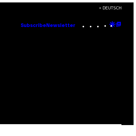
+ DEUTSCH
Instagram
TikTok
YouTube
Google
Goog
Subscribe
Newsletter
Discove
Top
Posts