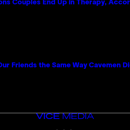
s Couples End Up in Therapy, Accord
 Our Friends the Same Way Cavemen D
VICE
MEDIA
INSTAGRAM
TIKTOK
YOUTUBE