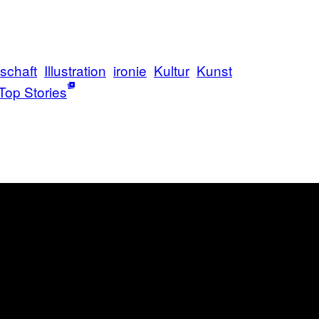
lschaft
Illustration
ironie
Kultur
Kunst
Top Stories