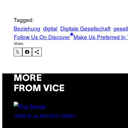
Tagged:
Beziehung
digital
Digitale Gesellschaft
gesel
Follow Us On Discover
Make Us Preferred In 
Share:
MORE
FROM VICE
(PHOTO BY JO HALE/GETTY IMAGES)