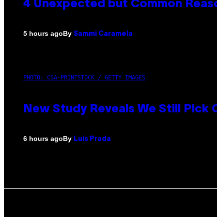
4 Unexpected but Common Reason
By
5 hours ago
Sammi Caramela
PHOTO: CSA-PRINTSTOCK / GETTY IMAGES
New Study Reveals We Still Pick
By
6 hours ago
Luis Prada