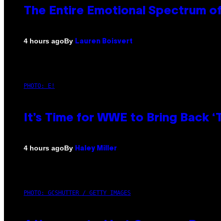
The Entire Emotional Spectrum of
By
4 hours ago
Lauren Boisvert
PHOTO: E!
It’s Time for WWE to Bring Back ‘T
By
4 hours ago
Haley Miller
PHOTO: GCSHUTTER / GETTY IMAGES