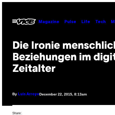
Skip
to
content
Open
Magazine
Pulse
Life
Tech
M
Menu
Die Ironie menschlic
Beziehungen im digi
Zeitalter
By
December 22, 2015, 8:13am
Luis Arroyo
Share: